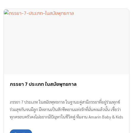
ภรรยา 7 ประเภท ในสมัยพุทธกาล
ภรรยา 7 ประเภท ในสมัยพุทธกาล ในฐานะคู่สามีภรรยาที่อยู่ร่วมทุกข์
ร่วมสุขกันจนมีลูก มีหลานเป็นสักขีพยานแห่งรักที่มั่นคงแล้วนั้น เชื่อว่า
ทุกครอบครัวคงไม่อยากมีปัญหาในชีวิตคู่ ทีมงาน Amarin Baby & Kids
มี ภรรยา 7 ประเภท ที่ได้รับการเผยแพร่จากเพจสะพานธรรมะ
@SaphanDhamma (อ้างจาก ภริยาสูตร ส. อํ. (60) ตบ. 23 : 93-95