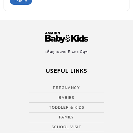
Family
ตท. 23 : 87-88 ตอ. G.S. IV : 57-58) ตามไปศึกษาพร้อมกันว่า ภรรยา
7 ประเภท ในสมัยพุทธกาล มีอะไรบ้าง แล้วในฐานะภรรยาคุณเป็น
ภรรยาประเภทไหนของสามี
เพื่อลูกฉลาด ดี และ มีสุข
USEFUL LINKS
PREGNANCY
BABIES
TODDLER & KIDS
FAMILY
SCHOOL VISIT