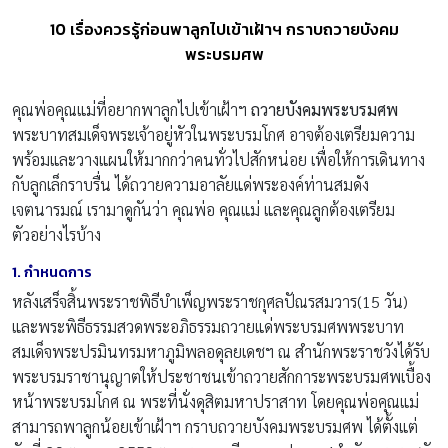
10 เรื่องควรรู้ก่อนพาลูกไปเข้าเฝ้าฯ กราบถวายบังคม
พระบรมศพ
คุณพ่อคุณแม่ที่อยากพาลูกไปเข้าเฝ้าฯ
ถวายบังคมพระบรมศพ
พระบาทสมเด็จพระเจ้าอยู่หัวในพระบรมโกศ อาจต้องเตรียมความ
พร้อมและวางแผนให้มากกว่าคนทั่วไปสักหน่อย เพื่อให้การเดินทาง
กับลูกเล็กราบรื่น ได้ถวายความอาลัยแด่พระองค์ท่านสมดัง
เจตนารมณ์ เรามาดูกันว่า คุณพ่อ คุณแม่ และคุณลูกต้องเตรียม
ตัวอย่างไรบ้าง
1. กำหนดการ
หลังเสร็จสิ้นพระราชพิธีบำเพ็ญพระราชกุศลปัณรสมวาร(15 วัน)
และพระพิธีธรรมสวดพระอภิธรรมถวายแด่พระบรมศพพระบาท
สมเด็จพระปรมินทรมหาภูมิพลอดุลยเดชฯ ณ สำนักพระราชวังได้รับ
พระบรมราชานุญาตให้ประชาชนเข้าถวายสักการะพระบรมศพเบื้อง
หน้าพระบรมโกศ ณ พระที่นั่งดุสิตมหาปราสาท โดยคุณพ่อคุณแม่
สามารถพาลูกน้อยเข้าเฝ้าฯ กราบถวายบังคมพระบรมศพ ได้ตั้งแต่