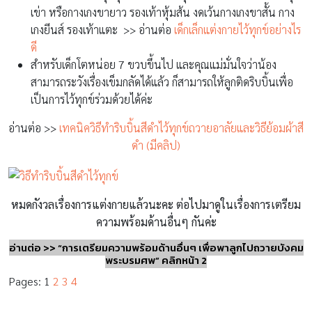
เข่า หรือกางเกงขายาว รองเท้าหุ้มส้น งดเว้นกางเกงขาสั้น กาง
เกงยีนส์ รองเท้าแตะ
>> อ่านต่อ
เด็กเล็กแต่งกายไว้ทุกข์อย่างไร
ดี
สำหรับเด็กโตหน่อย 7 ขวบขึ้นไป และคุณแม่มั่นใจว่าน้อง
สามารถระวังเรื่องเข็มกลัดได้แล้ว ก็สามารถให้ลูกติดริบบิ้นเพื่อ
เป็นการไว้ทุกข์ร่วมด้วยได้ค่ะ
อ่านต่อ >>
เทคนิควิธีทำริบบิ้นสีดำไว้ทุกข์ถวายอาลัยและวิธีย้อมผ้าสี
ดำ (มีคลิป)
หมดกังวลเรื่องการแต่งกายแล้วนะคะ ต่อไปมาดูในเรื่องการเตรียม
ความพร้อมด้านอื่นๆ กันค่ะ
อ่านต่อ >> “การเตรียมความพร้อมด้านอื่นๆ เพื่อพาลูกไปถวายบังคม
พระบรมศพ” คลิกหน้า 2
Pages:
1
2
3
4