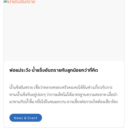
พ่อแม่ระวัง น้ำแข็งอันตรายกับลูกน้อยกว่าที่คิด
น้ำแข็งอันตราย เชื่อว่าหลายครอบครัวคงเคยได้ยินข่าวเกี่ยวกับการ
ทานน้ำแข็งกันอยู่บ่อยๆ ว่าการผลิตไม่ได้มาตรฐานความสะอาด เมื่อนำ
มาทานกับน้ำดื่ม หรือใส่ในขนมหวาน อาจเสี่ยงต่อการเกิดท้องเสีย ท้อง
ร่วง หรืออาหารเป็นพิษได้ ทีมงาน Amarin Baby & Kids มีข้อมูลจาก
คุณหมอที่อธิบายในข้อเท็จจริงเกี่ยวกับการทานน้ำแข็ง มาให้ได้ทราบ
News & Event
กันค่ะ