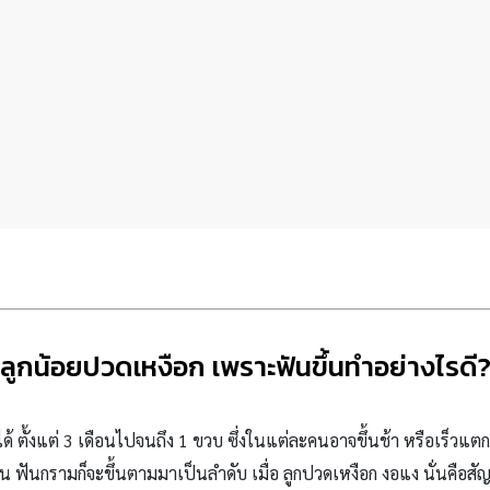
ลูกน้อยปวดเหงือก เพราะฟันขึ้นทำอย่างไรดี
ได้ ตั้งแต่ 3 เดือนไปจนถึง 1 ขวบ ซึ่งในแต่ละคนอาจขึ้นช้า หรือเร็วแตกต
น ฟันกรามก็จะขึ้นตามมาเป็นลำดับ เมื่อ ลูกปวดเหงือก งอแง นั่นคือสั