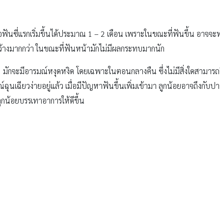
่อฟันซี่แรกเริ่มขึ้นได้ประมาณ 1 – 2 เดือน เพราะในขณะที่ฟันขึ้น อาจจะ
กว้างมากกว่า ในขณะที่ฟันหน้ามักไม่มีผลกระทบมากนัก
่ๆ มักจะมีอารมณ์หงุดหงิด โดยเฉพาะในตอนกลางคืน ซึ่งไม่มีสิ่งใดสามารถด
์ฉุนเฉียวง่ายอยู่แล้ว เมื่อมีปัญหาฟันขึ้นเพิ่มเข้ามา ลูกน้อยอาจถึงกั
ูกน้อยบรรเทาอาการให้ดีขึ้น