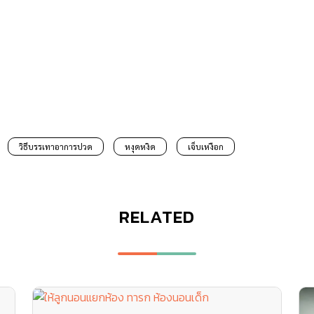
วิธีบรรเทาอาการปวด
หงุดหงิด
เจ็บเหงือก
RELATED