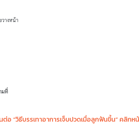
่ขวางหน้า
ามที่
นต่อ “
วิธีบรรเทาอาการเจ็บปวดเมื่อลูกฟันขึ้น” คลิกหน