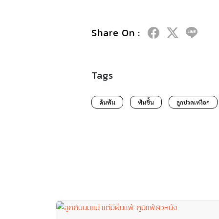
Share On :
Tags
คันฟัน
ฟันขึ้น
ลูกปวดเหงือก