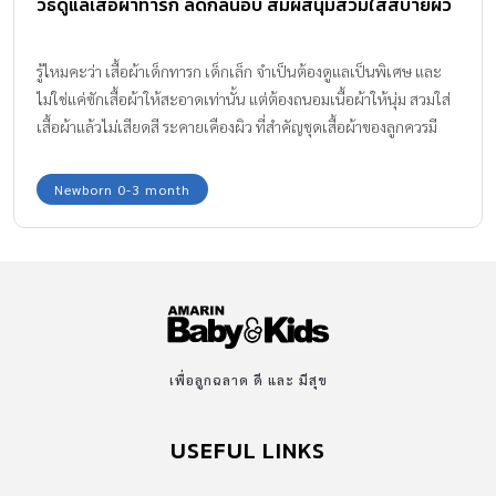
วิธีดูแลเสื้อผ้าทารก ลดกลิ่นอับ สัมผัสนุ่มสวมใส่สบายผิว
รู้ไหมคะว่า เสื้อผ้าเด็กทารก เด็กเล็ก จำเป็นต้องดูแลเป็นพิเศษ และ
ไม่ใช่แค่ซักเสื้อผ้าให้สะอาดเท่านั้น แต่ต้องถนอมเนื้อผ้าให้นุ่ม สวมใส่
เสื้อผ้าแล้วไม่เสียดสี ระคายเคืองผิว ที่สำคัญชุดเสื้อผ้าของลูกควรมี
กลิ่นหอม ปราศจากกลิ่นอับ เพราะเสื้อผ้าที่เหม็นอับ ไม่ใช่แค่ทำให้ลูก
น้อยไม่สบายตัว แต่ยังรบกวนการหายใจของลูกได้ค่ะ
Newborn 0-3 month
เพื่อลูกฉลาด ดี และ มีสุข
USEFUL LINKS