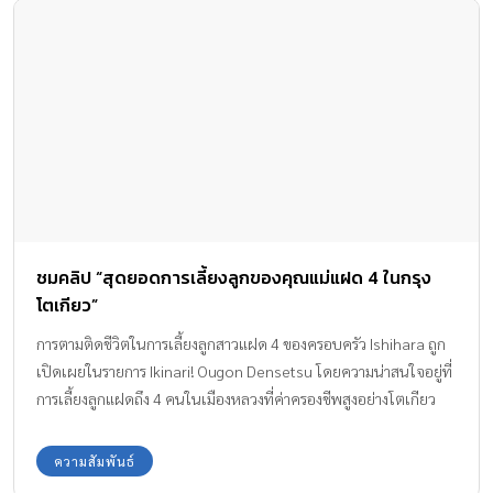
ชมคลิป “สุดยอดการเลี้ยงลูกของคุณแม่แฝด 4 ในกรุง
โตเกียว”
การตามติดชีวิตในการเลี้ยงลูกสาวแฝด 4 ของครอบครัว Ishihara ถูก
เปิดเผยในรายการ Ikinari! Ougon Densetsu โดยความน่าสนใจอยู่ที่
การเลี้ยงลูกแฝดถึง 4 คนในเมืองหลวงที่ค่าครองชีพสูงอย่างโตเกียว
โดยพ่อและแม่ก็ยังดูวัยรุ่น โดยคุณพ่อ Ishihara Hayate อายุ 23
ปี และคุณแม่ Ishihara Mai อายุ 21 เท่านั้น
ความสัมพันธ์