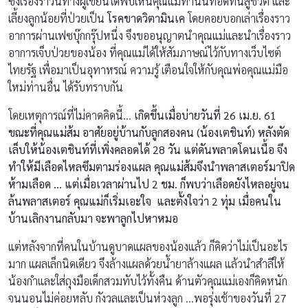
ซึ่งเรื่องราวนี้ทางผู้เขียนได้พบเห็นคุณแม่ท่านนี้ที่อดทนสู้ชีวิต และ
เลี้ยงลูกน้อยที่ป่วยเป็น
โรคขาดวิตามินเค
โดยคอยบอกเล่าเรื่องราว
อาการผ่านเฟซบุ๊กกรุ๊ปหนึ่ง จึงขออนุญาตนำคุณแม่และนำเรื่องราว
อาการเจ็บป่วยของน้อง ที่คุณแม่ได้ให้สัมภาษณ์ไว้กับทางเว็บไซต์
ไทยรัฐ เพื่อมาเป็นอุทาหรณ์ ความรู้ เตือนใจให้กับคุณพ่อคุณแม่มือ
ใหม่ท่านอื่น ได้รับทราบกัน
โดยเหตุการณ์ที่ไม่คาดคิดนี้…
เกิดขึ้นเมื่อบ่ายวันที่ 26 เม.ย. 61
ขณะที่คุณแม่ส้ม อาศัยอยู่บ้านกับลูกสองคน (น้องเตชินท์) หลังตัด
เล็บให้น้องเตชินท์ที่เพิ่งคลอดได้ 28 วัน แต่ดันพลาดโดนเนื้อ จึง
ทำให้มีเลือดไหลซึมตามร่องแผล คุณแม่ส้มจึงนำพลาสเตอร์มาปิด
ห้ามเลือด … แต่เมื่อเวลาผ่านไป 2 ชม. ก็พบว่าเลือดยังไหลอยู่จน
ล้นพลาสเตอร์ คุณแม่ก็เริ่มเอะใจ และตั้งใจว่า 2 ทุ่ม เมื่อคนใน
บ้านเลิกงานกลับมา จะพาลูกไปหาหมอ
แต่หลังจากที่คนในบ้านดูบาดแผลของน้องแล้ว ก็คิดว่าไม่เป็นอะไร
มาก แผลเล็กนิดเดียว จึงล้างแผลด้วยน้ำยาล้างแผล แล้วนำสำลีให้
น้องกำและใส่ถุงมือเด็กสวมทับไว้ทั้งคืน ด้านตัวคุณแม่เองก็คิดหนัก
จนนอนไม่ค่อยหลับ กังวลและเป็นห่วงลูก …พอรุ่งเช้าของวันที่ 27