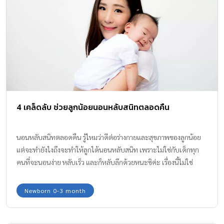
4 เคล็ดลับ ช่วยลูกน้อยนอนหลับสนิทตลอดคืน
นอนหลับสนิทตลอดคืน รู้ไหมว่าดีต่อร่างกายและสุขภาพของลูกน้อย
แต่จะทำยังไงถึงจะทำให้ลูกได้นอนหลับสนิท เพราะไม่ใช่กับเด็กทุก
คนที่จะนอนง่าย หลับเร็ว และก็หลับลึกด้วยหนะซิค่ะ เรื่องนี้ไม่ใช่
ปัญหาค่ะ เอาเป็นว่าถ้าอยากรู้ว่าต้องทำไงลูกน้อยถึงมีช่วงเวลาการนอน
หลับที่ได้คุณภาพ คุณพ่อคุณแม่ต้องห้ามพลาดเคล็ดลับที่นำมาฝากกัน
Newborn 0-3 month
นะคะ