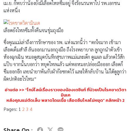
เม.ย. ก็พบว่าน้องยังมีเลือดไหลซึมอยู่ จึงร้อนรนพาไป รพ.เอกชน
แห่งหนึ่ง
เลือดยังไหลซึมทั้งคืนจนชุ่มถุงมือ
ซึ่งคุณแม่เล่าถึงการรักษาของ รพ. แห่งแรกนี้ว่า “ตกใจมาก เช้ามา
เลือดเต็มสำลี ล้นออกมานอกถุงมือ ถึงโรงพยาบาล ลูกถูกนำตัวเข้า
ห้องฉุกเฉิน หมอดูสมุดบันทึกสุขภาพแม่และเด็ก ดูแผล แล้วกดไว้สัก
แป๊บ จากนั้นบอกว่า หยุดไหลแล้ว แต่พอหมอปล่อยมือออก เลือดก็
ซึมออกอีก เลยนำยาพันกับผ้าก๊อซกดไว้ และให้กลับบ้าน ไม่ได้ดูลูกว่า
ผิดปกติอะไรไหม”
อ่านต่อ >> “ไทม์ไลน์เรื่องราวของน้องเตชินท์ ที่ป่วยเป็นโรคขาดวิตา
มินเค
หลังคุณแม่ตัดเล็บ พลาดโดนเนื้อ เลือดซึมไหลไม่หยุด” คลิกหน้า 2
Pages:
1
2
3
4
Share On :