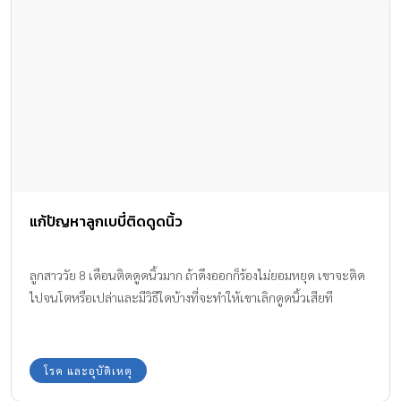
แก้ปัญหาลูกเบบี๋ติดดูดนิ้ว
ลูกสาววัย 8 เดือนติดดูดนิ้วมาก ถ้าดึงออกก็ร้องไม่ยอมหยุด เขาจะติด
ไปจนโตหรือเปล่าและมีวิธีใดบ้างที่จะทำให้เขาเลิกดูดนิ้วเสียที
โรค และอุบัติเหตุ