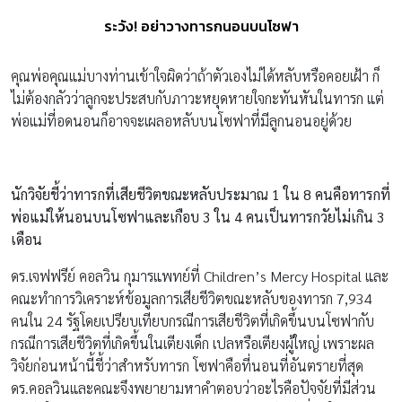
ระวัง! อย่าวางทารกนอนบนโซฟา
คุณพ่อคุณแม่บางท่านเข้าใจผิดว่าถ้าตัวเองไม่ได้หลับหรือคอยเฝ้า ก็
ไม่ต้องกลัวว่าลูกจะประสบกับภาวะหยุดหายใจกะทันหันในทารก แต่
พ่อแม่ที่อดนอนก็อาจจะเผลอหลับบนโซฟาที่มีลูกนอนอยู่ด้วย
นักวิจัยชี้ว่าทารกที่เสียชีวิตขณะหลับประมาณ
1 ใน 8 คนคือทารกที่
พ่อแม่ให้นอนบนโซฟาและเกือบ 3 ใน 4 คนเป็นทารกวัยไม่เกิน 3
เดือน
ดร.เจฟฟรีย์ คอลวิน กุมารแพทย์ที่ Children’s Mercy Hospital และ
คณะทำการวิเคราะห์ข้อมูลการเสียชีวิตขณะหลับของทารก 7,934
คนใน 24 รัฐโดยเปรียบเทียบกรณีการเสียชีวิตที่เกิดขึ้นบนโซฟากับ
กรณีการเสียชีวิตที่เกิดขึ้นในเตียงเด็ก เปลหรือเตียงผู้ใหญ่ เพราะผล
วิจัยก่อนหน้านี้ชี้ว่าสำหรับทารก โซฟาคือที่นอนที่อันตรายที่สุด
ดร.คอลวินและคณะจึงพยายามหาคำตอบว่าอะไรคือปัจจัยที่มีส่วน