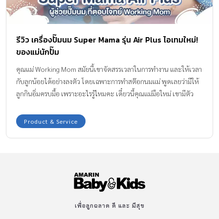
ทำให้เกิดภาวะซีด เกล็ดเลือดต่ำ ตับม้ามโต ปวดกระดูก กระดูกบาง
กระดูกขาดเลือด กระดูกหัก และความดันสูงในเส้นเลือดในปอด แบ่ง
อาการได้เป็น 3 ช่วงวัย […]
รีวิว เครื่องปั๊มนม Super Mama รุ่น Air Plus ไอเทมใหม่!
ของแม่นักปั๊ม
คุณแม่ Working Mom สมัยนี้เขาจัดสรรเวลาในการทำงาน และให้เวลา
กับลูกน้อยได้อย่างลงตัว โดยเฉพาะการทำสต๊อกนมแม่ พูดเลยว่ามีให้
ลูกกินอิ่มครบมื้อ เพราะอะไรรู้ไหมคะ เดี๋ยวนี้คุณแม่มือใหม่ เขามีตัว
ช่วยไร้สายนั่นก็คือ เครื่องปั๊มนม Super Mama รุ่น Air Plus ที่ช่วยให้
คุณแม่ปั๊มนมที่บ้าน นอกบ้านที่ทำงาน ก็สะดวกสบายสุด ๆ แถมคุณแม่
Product & Service
ยังทำกิจกรรมต่าง ๆ ในชีวิตประจำวันได้คล่องตัวด้วยนะคะ
เพื่อลูกฉลาด ดี และ มีสุข