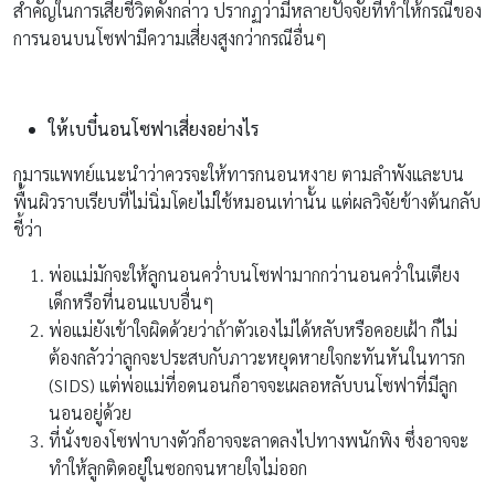
สำคัญในการเสียชีวิตดังกล่าว ปรากฏว่ามีหลายปัจจัยที่ทำให้กรณีของ
การนอนบนโซฟามีความเสี่ยงสูงกว่ากรณีอื่นๆ
ให้เบบี๋นอนโซฟาเสี่ยงอย่างไร
กุมารแพทย์แนะนำว่าควรจะให้ทารกนอนหงาย ตามลำพังและบน
พื้นผิวราบเรียบที่ไม่นิ่มโดยไม่ใช้หมอนเท่านั้น แต่ผลวิจัยข้างต้นกลับ
ชี้ว่า
พ่อแม่มักจะให้ลูกนอนคว่ำบนโซฟามากกว่านอนคว่ำในเตียง
เด็กหรือที่นอนแบบอื่นๆ
พ่อแม่ยังเข้าใจผิดด้วยว่าถ้าตัวเองไม่ได้หลับหรือคอยเฝ้า ก็ไม่
ต้องกลัวว่าลูกจะประสบกับภาวะหยุดหายใจกะทันหันในทารก
(SIDS) แต่พ่อแม่ที่อดนอนก็อาจจะเผลอหลับบนโซฟาที่มีลูก
นอนอยู่ด้วย
ที่นั่งของโซฟาบางตัวก็อาจจะลาดลงไปทางพนักพิง ซึ่งอาจจะ
ทำให้ลูกติดอยู่ในซอกจนหายใจไม่ออก