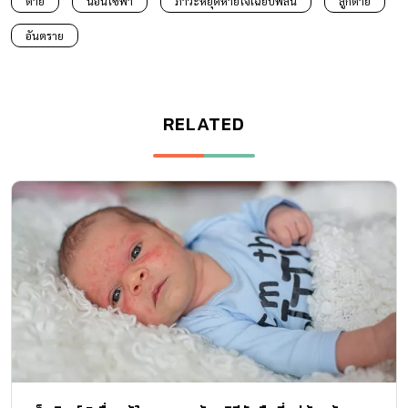
ตาย
นอนโซฟา
ภาวะหยุดหายใจเฉียบพลัน
ลูกตาย
อันตราย
RELATED