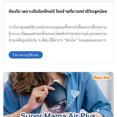
ท้องโต เพราะเป็นโรคโกเช่ร์ โรคร้ายที่อาจคร่าชีวิตลูกน้อย
จากในกลุ่มเฟสบุ๊ค แหล่งรวบรวมคุณแม่ตั้งครรภ์เพื่อแลกเปลี่ยนความ
รู้(mom) มีคุณแม่ท่านหนึ่งออกมาโพสต์เล่าประสบการณ์ และขอความ
ช่วยเหลือลูกน้อยวัย 9 เดือน ที่มีอาการ “ท้องโต” โดยคุณหมอบอกว่า
หนูน้อยป่วยเป็นโรคโกเช่ร์ โรคหายากที่พบเพียง 1 ใน 2 แสนคน และ
อาจจะอยู่ได้ไม่เกิน 2 ปี โรคโกเช่ร์ คืออะไร? โรคโกเช่ร์ เป็นโรคความ
โรค และอุบัติเหตุ
ผิดปกติของการสะสมไขมันที่เกิดขึ้นจากพันธุกรรม เป็นโรคที่ยังพบได้
น้อย โดยการถ่ายทอดพันธุกรรมแบบด้อย มีลักษณะคือมีการขาดหรือ
บกพร่องของเอนไซม์ ส่งผลให้มีการคั่งของสารไขมันในระบบเนื้อเยื่อ
ของร่างกาย มีระดับความรุนแรงและอาการที่แสดงออกมาแตกต่างกัน
ไปในแต่ละบุคคล ไขมันจะแทนที่เซลล์ปกติตามเนื้อเยื่อต่างๆ เช่น
ไขกระดูก ตับ ม้าม และปอด เกิดขึ้นได้ทั้งชายและหญิงพอๆ กัน การ
สังเกตโรคโกเช่ร์ ผู้ป่วยโรคนี้จะมีอาการท้องโตมากขึ้น ไม่มีอาการปวด
ท้อง ไม่อาเจียน ไม่มีไข้ กินอาหารได้ปกติ ปัสสาวะอุจจาระปกติ แต่น้ำ
หนักลดลง ไม่มีภาวะแทรกซ้อนขณะคลอด อาการของโรคโกเช่ร์ โรคนี้