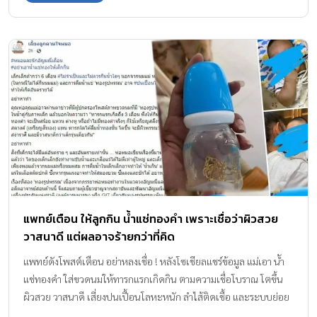
แพทย์เตือน ให้ลูกกิน น้ำแช่ทองคำ เพราะเชื่อว่าผิวสวย
วาสนาดี แต่ผลอาจร้ายกว่าที่คิด
แพทย์ดังโพสต์เตือน อย่าหลงเชื่อ ! หลังโซเชียลแชร์ข้อมูล แม่เอา น้ำ
แช่ทองคำ ใส่ขวดนมให้ทารกแรกเกิดกิน ตามความเชื่อโบราณ โตขึ้น
ผิวสวย วาสนาดี เสี่ยงปนเปื้อนโลหะหนัก ลำไส้ติดเชื้อ และระบบย่อย
อาหารพัง ใช่หรือมั่ว ความเชื่อโบราณ น้ำแช่ทองคำ ให้ลูกกิินโตขึ้นมี