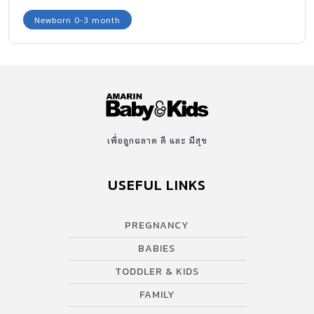
อำนาจ วาสนาดี หลังมีการเผยแพร่ข้อมูลจากเฟสบุ๊กของแม่คนหนึ่ง ที่มี
Newborn 0-3 month
ภาพของขวดนมใส่น้ำและมีสร้องทองคำแช่อยู่กับภาพลูกน้อยวัยเบบี๋
พร้อมข้อความกล่าวอ้างว่า “น้ำ ทอง เชื่อโบราณไม่บานบุรี-ทารกแรก
เกิด ถึง 3 เดือน พึงให้กินน้ำแช่ทองคำ จะเป็นสร้อย แหวน ต่างหูก็ได้
หรือถ้าไม่มีทองคำจริงๆ ก็ใช้เหรียญสลึงหรือห้าสิบสตางค์(เหรียญสี
ทอง) แทน ทารกใดได้ดื่มน้ำทองนั้น โตขึ้น จะมีผิวพรรณวรรณะและ
สง่าราศี และมีวาสนาดีกว่าเด็กรุ่นเดียวกัน (เคล็ดที่ชนชั้นสูงของจีนครั้ง
บุราณไม่ยอมบอกใคร นอกจากในวงศ์ตระกูล) ” สร้างความฮือฮาใน
เพื่อลูกฉลาด ดี และ มีสุข
โลกโซเชียลพร้อมกับตั้งคำถามว่า จริงหรือไม่ ? เพจคุณหมอหลายคน
ได้ออกมาเตือนถึงความเชื่อดังกล่าว และระบุถึงอันตรายที่จะเกิดขึ้น
USEFUL LINKS
กับลูกน้อย หากให้ดื่ม น้ำแช่ทองคำ ตามคำกล่าวอ้าง โดยคุณหมอวิน
เพจ “เลี้ยงตามจากใจหมอ”ได้โพสต์ถึงกรณีดังกล่าวใจความตอนหนึ่ง
PREGNANCY
ว่า #หมอและนักอัญมณีเตือน #อย่าเอาน้ำแช่ทองให้เด็กกิน เด็กเล็ก
ต่ำกว่า 6 […]
BABIES
TODDLER & KIDS
FAMILY