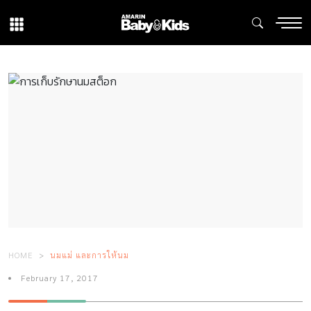
HOME
นมแม่ และการให้นม
February 17, 2017