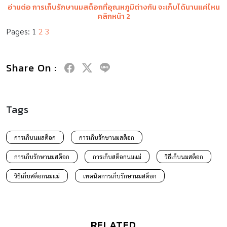
อ่านต่อ การเก็บรักษานมสต็อกที่อุณหภูมิต่างกัน จะเก็บได้นานแค่ไหน
คลิกหน้า 2
Pages:
1
2
3
Share On :
Tags
การเก็บนมสต็อก
การเก็บรักษานมสต็อก
การเก็บรักษานมสต๊อก
การเก็บสต็อกนมแม่
วิธีเก็บนมสต็อก
วิธีเก็บสต็อกนมแม่
เทคนิคการเก็บรักษานมสต็อก
RELATED