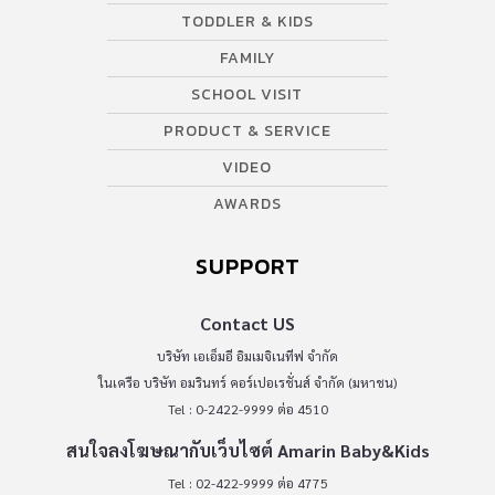
TODDLER & KIDS
FAMILY
SCHOOL VISIT
PRODUCT & SERVICE
VIDEO
AWARDS
SUPPORT
Contact US
บริษัท เอเอ็มอี อิมเมจิเนทีฟ จำกัด
ในเครือ บริษัท อมรินทร์ คอร์เปอเรชั่นส์ จำกัด (มหาชน)
Tel : 0-2422-9999 ต่อ 4510
สนใจลงโฆษณากับเว็บไซต์ Amarin Baby&Kids
Tel : 02-422-9999 ต่อ 4775