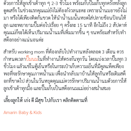
ด้วยการให้ลูกเข้าเต้าทุก ๆ 2-3 ชั่วโมง พร้อมกับปั๊มเก็บทุกครั้งหลังลูก
ดูดเสร็จ ในช่วงแรกคุณแม่ยังไม่ต้องกังวลนะคะ เพราะน้ำนมอาจยังไม่
มา หรือได้เพียงติดก้นขวด ให้นำน้ำนมนั้นหยดใส่ปลายช้อนป้อนให้
ลูก และพยายามปั๊มต่อไปเรื่อย ๆ ครั้งละ 15 นาที อีกไม่ถึง 2 สัปดาห์
คุณแม่ก็จะได้เห็นปริมาณน้ำนมที่เพิ่มมากขึ้น ๆ จนพร้อมสำหรับทำ
สต็อกอย่างแน่นอนค่ะ
สำหรับ working mom ที่ต้องกลับไปทำงานหลังคลอด 3 เดือน ควร
กำหนดเวลา
ปั๊มนม
ในที่ทำงานให้ตรงกันทุกวัน โดยแบ่งเวลาปั๊มทุก 3
ชั่วโมง แล้วแช่ในตู้เย็นหรือในกระเป๋าเก็บความเย็นที่มีคูลแพ็คเพียง
พอที่จะรักษาคุณภาพน้ำนม เพื่อนำกลับมาบ้านให้ลูกกินหรือเติมสต็
อกที่ขาดไป ส่วนในวันหยุดคุณแม่ควรรักษาปริมาณน้ำนมด้วยการให้
ลูกเข้าเต้าทุกมื้อ และปั๊มเก็บเป็นสต็อกนมแม่อย่างสม่ำเสมอ
เลี้ยงลูกให้ เก่ง ดี มีสุข ไปกับเรา คลิกติดตามที่
Amarin Baby & Kids