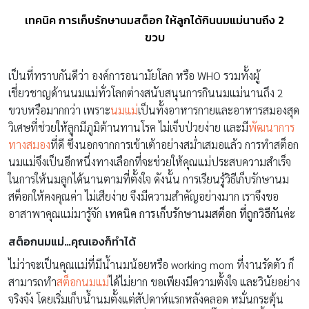
เทคนิค การเก็บรักษานมสต็อก ให้ลูกได้กินนมแม่นานถึง 2
ขวบ
เป็นที่ทราบกันดีว่า องค์การอนามัยโลก หรือ WHO รวมทั้งผู้
เชี่ยวชาญด้านนมแม่ทั่วโลกต่างสนับสนุนการกินนมแม่นานถึง 2
ขวบหรือมากกว่า เพราะ
นมแม่
เป็นทั้งอาหารกายและอาหารสมองสุด
วิเศษที่ช่วยให้ลูกมีภูมิต้านทานโรค ไม่เจ็บป่วยง่าย และมี
พัฒนาการ
ทางสมอง
ที่ดี ซึ่งนอกจากการเข้าเต้าอย่างสม่ำเสมอแล้ว การทำสต็อก
นมแม่จึงเป็นอีกหนึ่งทางเลือกที่จะช่วยให้คุณแม่ประสบความสำเร็จ
ในการให้นมลูกได้นานตามที่ตั้งใจ ดังนั้น การเรียนรู้วิธีเก็บรักษานม
สต็อกให้คงคุณค่า ไม่เสียง่าย จึงมีความสำคัญอย่างมาก เราจึงขอ
อาสาพาคุณแม่มารู้จัก
เทคนิค การเก็บรักษานมสต็อก ที่ถูกวิธีกัน
ค่ะ
สต็อกนมแม่…คุณเองก็ทำได้
ไม่ว่าจะเป็นคุณแม่ที่มีน้ำนมน้อยหรือ working mom ที่งานรัดตัว ก็
สามารถทำ
สต็อกนมแม่
ได้ไม่ยาก ขอเพียงมีความตั้งใจ และวินัยอย่าง
จริงจัง โดยเริ่มเก็บน้ำนมตั้งแต่สัปดาห์แรกหลังคลอด หมั่นกระตุ้น