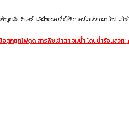
ับตัวลูก เอียงศีรษะด้านที่มีของลง เพื่อให้สิ่งของนั้นหล่นลงมา ถ้าทำแล้
มื่อลูกถูกไฟดูด สารพิษเข้าตา จมน้ำ โดนน้ำร้อนลวก”