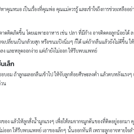
ณหมอ เป็นเรื่องที่คุณพ่อ คุณแม่ควรรู้ และเข้าใจถึงการช่วยเหลืออย่าง
่คาดคิดเกิดขึ้น โดยเฉพาะอาหาร เช่น ปลา ที่มีก้าง อาจติดคอลูกน้อยได้ ล
าจเปลี่ยนเป็นกล้วยสุก หรือขนมปังนิ่มๆ ก็ได้ แต่ถ้ากลืนแล้วยังไม่ดีขึ้น ใ
ัวลง และหลุดออกง่าย แต่ถ้ายังไม่ออก ให้รีบพบแพทย์
้นเล็ก
ยซนชอบอม ถ้าลูกเผลอกลืนเข้าไป ให้จับลูกห้อยศีรษะลงต่ำ แล้วตบหลังแรงๆ
่วน
มีสิ่งของ แล้วให้ลูกสั่งน้ำมูกแรงๆ เพื่อให้ลมจากจมูกดันของที่ติดอยู่ออกมา
ลูกสั่งไม่ออก ให้รีบพบแพทย์ เอาของเล็กๆ นั้นออกทันที เพราะลูกอาจหายใ