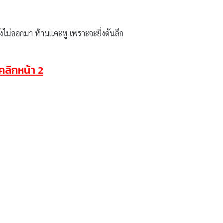
วยังไม่ออกมา ห้ามแคะหู เพราะจะยิ่งดันลึก
คลิกหน้า 2