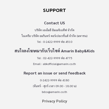
SUPPORT
Contact US
บริษัท เอเอ็มอี อิมเมจิเนทีฟ จำกัด
ในเครือ บริษัท อมรินทร์ คอร์เปอเรชั่นส์ จำกัด (มหาชน)
Tel : 0-2422-9999 ต่อ 4510
สนใจลงโฆษณากับเว็บไซต์ Amarin Baby&Kids
Tel : 02-422-9999 ต่อ 4775
Email :
abkofficial@amarin.co.th
Report an issue or send feedback
0-2422-9999 ต่อ 4180
(จันทร์ - ศุกร์ เวลา 09.00 - 18.00 น)
bdcx@amarin.co.th
Privacy Policy