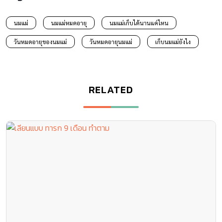
นมแม่
นมแม่หมดอายุ
นมแม่เก็บได้นานแค่ไหน
วันหมดอายุของนมแม่
วันหมดอายุนมแม่
เก็บนมแม่ยังไง
RELATED