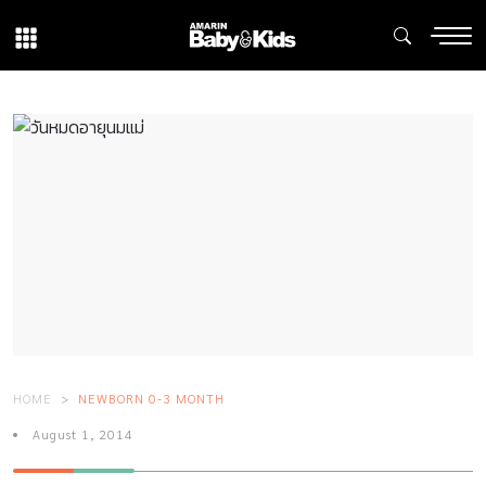
HOME
NEWBORN 0-3 MONTH
August 1, 2014