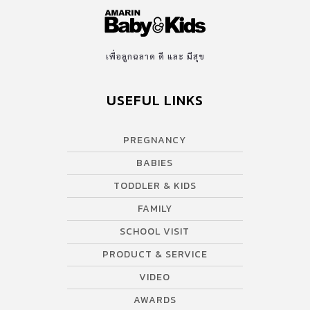
เพื่อลูกฉลาด ดี และ มีสุข
USEFUL LINKS
PREGNANCY
BABIES
TODDLER & KIDS
FAMILY
SCHOOL VISIT
PRODUCT & SERVICE
VIDEO
AWARDS