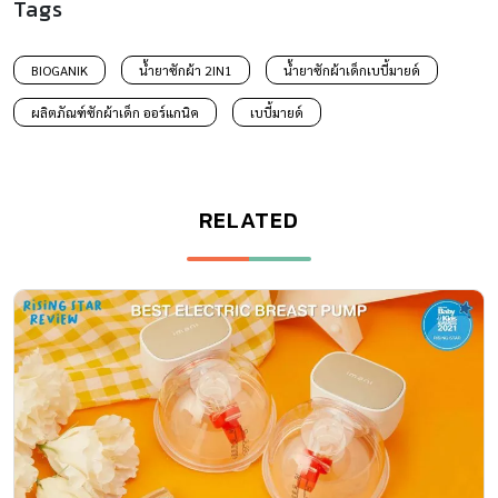
Tags
BIOGANIK
น้ำยาซักผ้า 2IN1
น้ำยาซักผ้าเด็กเบบี้มายด์
ผลิตภัณฑ์ซักผ้าเด็ก ออร์แกนิค
เบบี้มายด์
RELATED