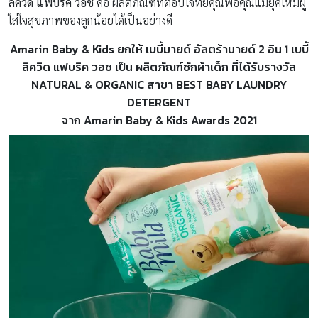
ลิควิด
แฟบริค
วอช
คือ ผลิตภัณฑ์ที่ตอบโจทย์คุณพ่อคุณแม่ยุคใหม่ผู้
ใส่ใจสุขภาพของลูกน้อยได้เป็นอย่างดี
Amarin Baby & Kids
ยกให้ เบบี้มายด์ อัลตร้ามายด์
2
อิน
1
เบบี้
ลิควิด
แฟบริค
วอช เป็น
ผลิตภัณฑ์ซักผ้าเด็ก ที่ได้รับรางวัล
NATURAL & ORGANIC
สาขา
BEST BABY LAUNDRY
DETERGENT
จาก
Amarin Baby & Kids Awards 2021