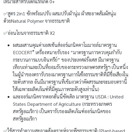
เหมาะสำหรับเด็กแรกเกิด 0+
✅สูตร 2in1 ซักพร้อมปรับ ผสมปรับผ้านุ่ม ผ้าสะอาดสัมผัสนุ่ม
ด้วยNatural Polymer จากธรรมชาติ
✅อ่อนโยนจากธรรมชาติ X2
ผสมผสานคุณค่าเอสเซ้นส์ออร์แกนิคคาโมมายล์มาตรฐาน
®
ECOCERT
เครื่องหมายรับรอง “มาตรฐานการควบคุมกำกับ
กระบวนการแบบอินทรีย์” ของประเทศฝรั่งเศส มีมาตรฐาน
เทียบเท่าและเป็นที่ยอมรับของกระทรวงเกษตรสหรัฐฯ เป็นหนึ่ง
ในผู้นำของตรารับรองมาตรฐานการใส่ใจธรรมชาติที่มีชื่อเสียงใน
ระดับสากล อันมีมาตรฐานที่เข้มงวดว่าคัดสรรและจะมอบตรานี้
ให้เฉพาะผลิตภัณฑ์ที่มีคุณภาพระดับสูงเท่านั้น)
และออร์แกนิคจากดอกฮันนี่ซัคเคิล มาตรฐาน USDA : United
States Department of Agriculture (กระทรวงเกษตร
สหรัฐอเมริกา) เป็นตรารับรองผลิตภัณฑ์ออร์แกนิคของ
สหรัฐอเมริกา
✅ใช้สารทำความสะอาดสังเคราะห์จากพืชธรรมชาติ (Plant-based