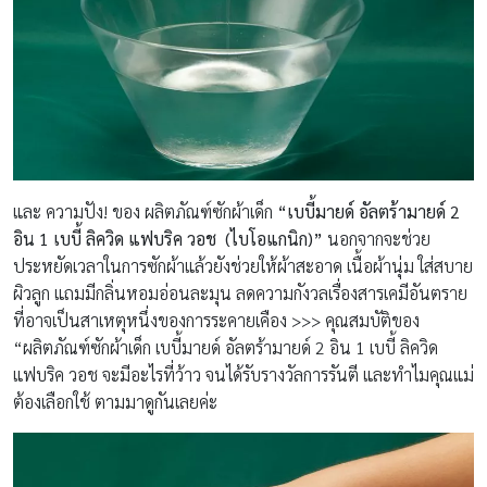
และ ความปัง! ของ ผลิตภัณฑ์ซักผ้าเด็ก
“เบบี้มายด์ อัลตร้ามายด์ 2
อิน 1 เบบี้ ลิควิด แฟบริค วอช (ไบโอแกนิก)”
นอกจากจะช่วย
ประหยัดเวลาในการซักผ้าแล้วยังช่วยให้ผ้าสะอาด เนื้อผ้านุ่ม ใส่สบาย
ผิวลูก แถมมีกลิ่นหอมอ่อนละมุน ลดความกังวลเรื่องสารเคมีอันตราย
ที่อาจเป็นสาเหตุหนึ่งของการระคายเคือง >>> คุณสมบัติของ
“ผลิตภัณฑ์ซักผ้าเด็ก เบบี้มายด์ อัลตร้ามายด์ 2 อิน 1 เบบี้ ลิควิด
แฟบริค วอช จะมีอะไรที่ว้าว จนได้รับรางวัลการรันตี และทำไมคุณแม่
ต้องเลือกใช้ ตามมาดูกันเลยค่ะ