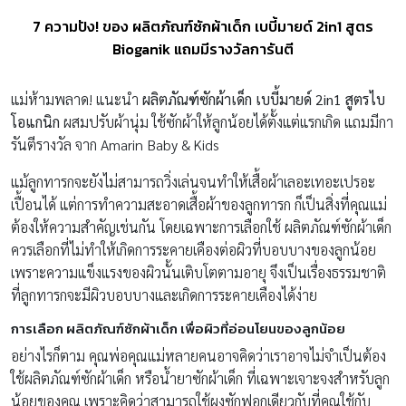
7 ความปัง! ของ ผลิตภัณฑ์ซักผ้าเด็ก เบบี้มายด์ 2in1 สูตร
Bioganik แถมมีรางวัลการันตี
แม่ห้ามพลาด! แนะนำ
ผลิตภัณฑ์ซักผ้าเด็ก เบบี้มายด์ 2in1 สูตรไบ
โอแกนิก
ผสมปรับผ้านุ่ม ใช้ซักผ้าให้ลูกน้อยได้ตั้งแต่แรกเกิด แถมมีกา
รันตีรางวัล จาก Amarin Baby & Kids
แม้ลูกทารกจะยังไม่สามารถวิ่งเล่นจนทำให้เสื้อผ้าเลอะเทอะเปรอะ
เปื้อนได้ แต่การทำความสะอาดเสื้อผ้าของลูกทารก ก็เป็นสิ่งที่คุณแม่
ต้องให้ความสำคัญเช่นกัน โดยเฉพาะการเลือกใช้ ผลิตภัณฑ์ซักผ้าเด็ก
ควรเลือกที่ไม่ทำให้เกิดการระคายเคืองต่อผิวที่บอบบางของลูกน้อย
เพราะความแข็งแรงของผิวนั้นเติบโตตามอายุ จึงเป็นเรื่องธรรมชาติ
ที่ลูกทารกจะมีผิวบอบบางและเกิดการระคายเคืองได้ง่าย
การเลือก ผลิตภัณฑ์ซักผ้าเด็ก เพื่อผิวที่อ่อนโยนของลูกน้อย
อย่างไรก็ตาม คุณพ่อคุณแม่หลายคนอาจคิดว่าเราอาจไม่จำเป็นต้อง
ใช้ผลิตภัณฑ์ซักผ้าเด็ก หรือน้ำยาซักผ้าเด็ก ที่เฉพาะเจาะจงสำหรับลูก
น้อยของคุณ เพราะคิดว่าสามารถใช้ผงซักฟอกเดียวกับที่คุณใช้กับ