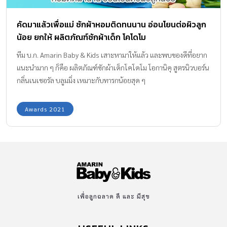
แถมยังใช้ง่ายไม่ยุ่งยาก ตอบโจทย์ความต้องการของคุณแม่ครบทุกด้าน
คัดมาแล้วเพื่อแม่ ซักผ้าหอมติดทนนาน อ่อนโยนต่อผิวลูก
Amarin Baby & Kids ยกให้ ถุงเก็บนมแม่ Cleanimom เป็น ของใช้คุณ
น้อย ยกให้ ผลิตภัณฑ์ซักผ้าเด็ก โคโดโม
แม่ ที่ได้รับรางวัล EDITOR’s CHOICE สาขา BEST […]
ทีม บ.ก. Amarin Baby & Kids เสาะหามาให้แล้ว และพบของดีที่อยาก
แนะนำมาก ๆ ก็คือ ผลิตภัณฑ์ซักผ้าเด็กโคโดโม โอกานิคุ สูตรนิวบอร์น
กลิ่นเนเชอรัล บลูมมิ่ง เหมาะกับทารกน้อยสุด ๆ
Awards 2021
เพื่อลูกฉลาด ดี และ มีสุข