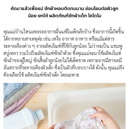
คัดมาแล้วเพื่อแม่ ซักผ้าหอมติดทนนาน อ่อนโยนต่อผิวลูก
น้อย ยกให้ ผลิตภัณฑ์ซักผ้าเด็ก โคโดโม
คุณแม่บ้านไหนเคยเจออาการผื่นแพ้ในเด็กเล็กบ้าง ซึ่งอาการนี้เกิดขึ้น
ได้จากหลายสาเหตุค่ะ เช่น เหงื่อ อากาศ อาหาร หรือแม้แต่สาร
ระคายเคืองต่าง ๆ จากผลิตภัณฑ์ที่ใช้กับลูกน้อย ไม่ว่าจะเป็น แชมพู
สบู่เหลว รวมไปถึงผลิตภัณฑ์ซักผ้าด้วย ซึ่งคุณแม่จะมาใช้ผลิตภัณฑ์
ซักผ้าของผู้ใหญ่ ซักเสื้อผ้าลูกน้อยไม่ได้เด็ดขาด เพราะอาจมีสารเคมี
อันตรายที่ระคายเคืองผิวเด็ก ซึ่งเป็นผิวที่บอบบางได้ ดังนั้น คุณแม่จึง
ต้องเลือกใช้ ผลิตภัณฑ์ซักผ้าเด็ก โดยเฉพาะ