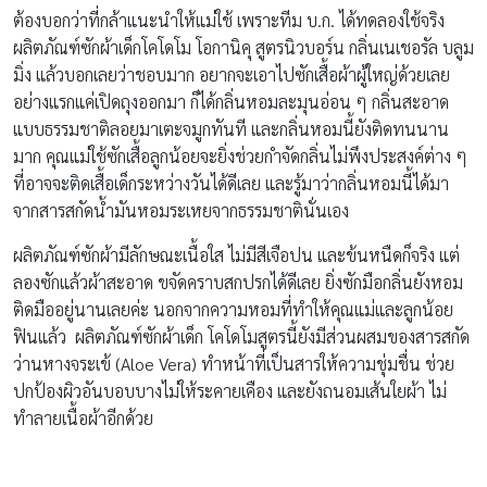
ต้องบอกว่าที่กล้าแนะนำให้แม่ใช้ เพราะทีม บ.ก. ได้ทดลองใช้จริง
ผลิตภัณฑ์ซักผ้าเด็กโคโดโม โอกานิคุ สูตรนิวบอร์น กลิ่นเนเชอรัล บลูม
มิ่ง แล้วบอกเลยว่าชอบมาก อยากจะเอาไปซักเสื้อผ้าผู้ใหญ่ด้วยเลย
อย่างแรกแค่เปิดถุงออกมา ก็ได้กลิ่นหอมละมุนอ่อน ๆ กลิ่นสะอาด
แบบธรรมชาติลอยมาเตะจมูกทันที และกลิ่นหอมนี้ยังติดทนนาน
มาก คุณแม่ใช้ซักเสื้อลูกน้อยจะยิ่งช่วยกำจัดกลิ่นไม่พึงประสงค์ต่าง ๆ
ที่อาจจะติดเสื้อเด็กระหว่างวันได้ดีเลย และรู้มาว่ากลิ่นหอมนี้ได้มา
จากสารสกัดน้ำมันหอมระเหยจากธรรมชาตินั่นเอง
ผลิตภัณฑ์ซักผ้ามีลักษณะเนื้อใส ไม่มีสีเจือปน และข้นหนืดก็จริง แต่
ลองซักแล้วผ้าสะอาด ขจัดคราบสกปรกได้ดีเลย ยิ่งซักมือกลิ่นยังหอม
ติดมืออยู่นานเลยค่ะ นอกจากความหอมที่ทำให้คุณแม่และลูกน้อย
ฟินแล้ว ผลิตภัณฑ์ซักผ้าเด็ก โคโดโมสูตรนี้ยังมีส่วนผสมของสารสกัด
ว่านหางจระเข้ (Aloe Vera) ทำหน้าที่เป็นสารให้ความชุ่มชื่น ช่วย
ปกป้องผิวอันบอบบางไม่ให้ระคายเคือง และยังถนอมเส้นใยผ้า ไม่
ทำลายเนื้อผ้าอีกด้วย