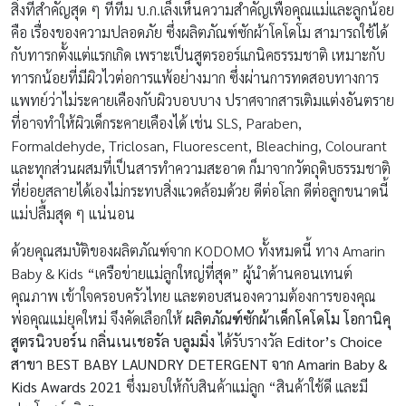
สิ่งที่สำคัญสุด ๆ ที่ทีม บ.ก.เล็งเห็นความสำคัญเพื่อคุณแม่และลูกน้อย
คือ เรื่องของความปลอดภัย ซึ่งผลิตภัณฑ์ซักผ้าโคโดโม สามารถใช้ได้
กับทารกตั้งแต่แรกเกิด เพราะเป็นสูตรออร์แกนิคธรรมชาติ เหมาะกับ
ทารกน้อยที่มีผิวไวต่อการแพ้อย่างมาก ซึ่งผ่านการทดสอบทางการ
แพทย์ว่าไม่ระคายเคืองกับผิวบอบบาง ปราศจากสารเติมแต่งอันตราย
ที่อาจทำให้ผิวเด็กระคายเคืองได้ เช่น SLS, Paraben,
Formaldehyde, Triclosan, Fluorescent, Bleaching, Colourant
และทุกส่วนผสมที่เป็นสารทำความสะอาด ก็มาจากวัตถุดิบธรรมชาติ
ที่ย่อยสลายได้เองไม่กระทบสิ่งแวดล้อมด้วย ดีต่อโลก ดีต่อลูกขนาดนี้
แม่ปลื้มสุด ๆ แน่นอน
ด้วยคุณสมบัติของผลิตภัณฑ์จาก KODOMO ทั้งหมดนี้ ทาง Amarin
Baby & Kids “เครือข่ายแม่ลูกใหญ่ที่สุด” ผู้นำด้านคอนเทนต์
คุณภาพ เข้าใจครอบครัวไทย และตอบสนองความต้องการของคุณ
พ่อคุณแม่ยุคใหม่ จึงคัดเลือกให้
ผลิตภัณฑ์ซักผ้าเด็ก
โคโดโม โอกานิคุ
สูตรนิวบอร์น กลิ่นเนเชอรัล บลูมมิ่ง
ได้รับรางวัล
Editor’s Choice
สาขา BEST BABY LAUNDRY DETERGENT จาก Amarin Baby &
Kids Awards 2021
ซึ่งมอบให้กับสินค้าแม่ลูก “สินค้าใช้ดี และมี