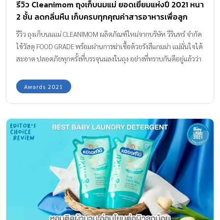
รีวิว Cleanimom ถุงเก็บนมแม่ ยอดเยี่ยมแห่งปี 2021 หนา
2 ชั้น ลดกลิ่นหืน เก็บครบทุกคุณค่าสารอาหารเพื่อลูก
รีวิว ถุงเก็บนมแม่ CLEANIMOM ผลิตภัณฑ์ใหม่จากบริษัท วีรินทร์ จำกัด
ใช้วัสดุ FOOD GRADE พร้อมผ่านการฆ่าเชื้อด้วยรังสีแกมม่า แม่มั่นใจได้
สะอาด ปลอดภัยทุกครั้งที่บรรจุนมลงในถุง อย่างที่ทราบกันดีอยู่แล้วว่า
อาหารที่ดีที่สุดสำหรับทารกแรกเกิด คือ “นมแม่” เพราะน้ำนมแม่อุดม
ไปด้วยคุณประโยชน์มากมาย เป็นเกราะสร้างภูมิต้านทานที่ดีให้กับลูก
Awards 2021
น้อยได้ไปจนโต และสำหรับบ้านไหนที่คุณแม่ต้องกลับไปทำงาน หรือมี
น้ำนมเยอะ การเก็บทำสต๊อกน้ำนมเป็นวิธีช่วยให้ลูกน้อยมีนมแม่ได้นาน
ครบปี หรือต่อเนื่องได้ถึง 2-3 ปี การจัดเก็บน้ำนมแม่ที่ถูกต้อง ต้องจัด
เก็บในภาชนะที่สะอาด ปลอดภัยและจัดเก็บให้ถูกวิธี เพราะหากจัด
เก็บผิดวิธีทำให้น้ำนมปนเปื้อนเชื้อโรค หากลูกกินเข้าไปจะเป็น
อันตรายได้ ถุงเก็บน้ำนมเป็นไอเท็มที่คุณแม่ต้องใช้ในการปั๊มนมเพื่อทำ
น้ำนมสต๊อก ซึ่งมีหลายแบรนด์ให้เลือกในรูปแบบแตกต่างกันไป โดย
ส่วนใหญ่เน้นการใช้วัสดุที่ความทนทานสูง และกักเก็บน้ำนมได้ดี
เพราะหลังจากเติมน้ำนมลงในถุงเก็บนมแล้ว ต้องนำไปเก็บไว้ในตู้แช่
แข็งเพื่อเก็บรักษาน้ำนมให้มีอายุยาวขึ้น แต่จะดีแค่ไหน ถ้าคุณแม่มีถุง
เก็บน้ำนมที่สามารถถนอมคุณภาพได้ดี นมไม่เปลี่ยนรส ไม่มีกลิ่นหืน