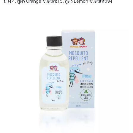
ม่วง 4. สูตร Orange ขวดสีส้ม 5. สูตร Lemon ขวดสีเหลือง