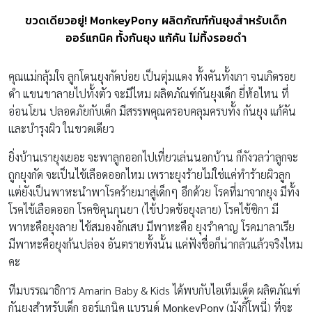
ขวดเดียวอยู่! MonkeyPony ผลิตภัณฑ์กันยุงสำหรับเด็ก
ออร์แกนิค ทั้งกันยุง แก้คัน ไม่ทิ้งรอยดำ
คุณแม่กลุ้มใจ ลูกโดนยุงกัดบ่อย เป็นตุ่มแดง ทั้งคันทั้งเกา จนเกิดรอย
ดำ แขนขาลายไปทั้งตัว จะมีไหม ผลิตภัณฑ์กันยุงเด็ก ยี่ห้อไหน ที่
อ่อนโยน ปลอดภัยกับเด็ก มีสรรพคุณครอบคลุมครบทั้ง กันยุง แก้คัน
และบำรุงผิว ในขวดเดียว
ยิ่งบ้านเรายุงเยอะ จะพาลูกออกไปเที่ยวเล่นนอกบ้าน ก็กังวลว่าลูกจะ
ถูกยุงกัด จะเป็นไข้เลือดออกไหม เพราะยุงร้ายไม่ใช่แค่ทำร้ายผิวลูก
แต่ยังเป็นพาหะนำพาโรคร้ายมาสู่เด็กๆ อีกด้วย โรคที่มาจากยุง มีทั้ง
โรคไข้เลือดออก โรคชิคุนกุนยา (ไข้ปวดข้อยุงลาย) โรคไข้ซิกา มี
พาหะคือยุงลาย ไข้สมองอักเสบ มีพาหะคือ ยุงรำคาญ โรคมาลาเรีย
มีพาหะคือยุงก้นปล่อง อันตรายทั้งนั้น แค่ฟังชื่อก็น่ากลัวแล้วจริงไหม
คะ
ทีมบรรณาธิการ Amarin Baby & Kids ได้พบกับไอเท็มเด็ด ผลิตภัณฑ์
กันยุงสำหรับเด็ก ออร์แกนิค แบรนด์
MonkeyPony
(มังกี้โพนี่) ที่จะ