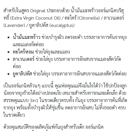
สำหรับในสูตร Original ประกอบด้วย น้ำมันมะพร้าวออร์แกนิคบริสุ
ทธิ์ (Extra Virgin Coconut Oil) / ตะไคร้ (Citronella) / ลาเวนเดอร์
(Lavender) / ยูคาลิปตัส (eucalyptus)
น้ำมันมะพร้าว
ช่วยบำรุงผิว ลดรอยดำ บรรเทาอาการคันจากยุง
และแมลงกัดต่อย
ตะไคร้หอม
ช่วยไล่ยุงและแมลง
ลาเวนเดอร์
ช่วยไล่ยุง บรรเทาอาการอักเสบจากแมลงสัตว์กัด
ต่อย
ยูคาลิปตัส
ช่วยไล่ยุง บรรเทาอาการอักเสบจากแมลงสัตว์กัดต่อย
เป็นออร์แกนิคล้วนๆ แบบนี้ คุณพ่อคุณแม่จึงมั่นใจได้ว่า ใช้ปกป้องลูก
น้อยจากยุงร้ายได้อย่างปลอดภัย เหมาะสำหรับทารกและเด็กเล็ก ด้วย
สรรพคุณแบบ 3in1 ในขวดเดียวครบทั้ง กันยุง บรรเทาอาการคันที่เกิด
จากยุง พร้อมทั้งบำรุงผิวให้ชุ่มชื้น ลดอาการอักเสบ ไม่ทิ้งรอยดำ ครบ
ในขวดเดียว
ด้วยคุณสมบัติของผลิตภัณฑ์กันยุงสำหรับเด็ก ออร์แกนิค