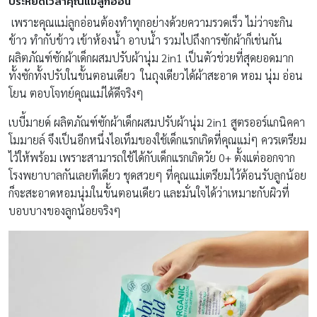
ประหยัดเวลาคุณแม่ลูกอ่อน
เพราะคุณแม่ลูกอ่อนต้องทำทุกอย่างด้วยความรวดเร็ว ไม่ว่าจะกิน
ข้าว ทำกับข้าว เข้าห้องน้ำ อาบน้ำ รวมไปถึงการซักผ้าก็เช่นกัน
ผลิตภัณฑ์ซักผ้าเด็กผสมปรับผ้านุ่ม 2in1 เป็นตัวช่วยที่สุดยอดมาก
ทั้งซักทั้งปรับในขั้นตอนเดียว ในถุงเดียวได้ผ้าสะอาด หอม นุ่ม อ่อน
โยน ตอบโจทย์คุณแม่ได้ดีจริงๆ
เบบี้มายด์ ผลิตภัณฑ์ซักผ้าเด็กผสมปรับผ้านุ่ม 2in1 สูตรออร์แกนิคคา
โมมายล์ จึงเป็นอีกหนึ่งไอเท็มของใช้เด็กแรกเกิดที่คุณแม่ๆ ควรเตรียม
ไว้ให้พร้อม เพราะสามารถใช้ได้กับเด็กแรกเกิดวัย 0+ ตั้งแต่ออกจาก
โรงพยาบาลกันเลยทีเดียว ชุดสวยๆ ที่คุณแม่เตรียมไว้ต้อนรับลูกน้อย
ก็จะสะอาดหอมนุ่มในขั้นตอนเดียว และมั่นใจได้ว่าเหมาะกับผิวที่
บอบบางของลูกน้อยจริงๆ