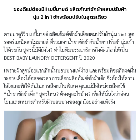
ของดีแม่ต้องมี!! เบบี้มายด์ ผลิตภัณฑ์ซักผ้าผสมปรับผ้า
นุ่ม 2 in 1 ซักพร้อมปรับในสูตรเดียว
ตามมาดูรีวิว เบบี้มายด์
ผลิตภัณฑ์ซักผ้าเด็กผสมปรับผ้านุ่ม 2in1 สูต
รออร์แกนิคคาโมมายล์
ที่รวมเอาน้ำยาซักผ้ากับน้ำยาปรับผ้านุ่มเข้า
ไว้ด้วยกัน สูตรนี้มีดียังไง? ทำไมทีมบรรณาธิการถึงคัดเลือกให้เป็น
BEST BABY LAUNDRY DETERGENT ปี 2020
เ
พราะผิวลูกน้อยแรกเกิดนั้นบอบบางแพ้ง่าย และพร้อมที่จะเกิดผดผื่น
ระคายเคืองได้ตลอดเวลา การเลือกผลิตภัณฑ์ซักผ้าเด็ก จึงต้องให้ความ
ใส่ใจและพิถีพิถันในการเลือกเป็นพิเศษ คุณแม่มือใหม่จะเลือกใช้
“น้ำยาซักผ้าเด็ก” สูตรไหน? ต้องดูอะไรบ้าง? เพื่อให้มั่นใจว่าอ่อน
โยนและเหมาะสำหรับผิวบอบบางของลูกน้อยอย่างแท้จริง