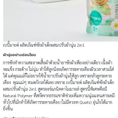
เบบี้มายด์ ผลิตภัณฑ์ซักผ้าเด็กผสมปรับผ้านุ่ม 2in1
ผ้านุ่มอย่างอ่อนโยน
การซักทำความสะอาดเสื้อผ้าด้วยน้ำยาซักผ้าเพียงอย่างเดียว เนื้อผ้า
จะแข็ง กระด้าง ไม่นุ่ม ทำให้ลูกน้อยเกิดการระคายเคืองผิวเวลาสวมใส่
ได้ แต่คุณแม่ก็ไม่อยากใช้น้ำยาปรับผ้านุ่มให้ลูก เพราะกลัวลูกระคาย
เคือง คุณแม่ๆ หมดกังวลได้เลย เพราะ เบบี้มายด์ ผลิตภัณฑ์ซักผ้าเด็ก
ผสมปรับผ้านุ่ม 2in1 สูตรออร์แกนิคคาโมมายล์ สูตรนี้พิเศษคือมี
Natural Polymer ที่สกัดจากธรรมชาติช่วยเพิ่มความนุ่มแทนสารเคมี
ทั่วไปที่มักทำให้เกิดการระคายเคือง (ไม่มีควอท Quats) อุ่นใจได้มาก
ยิ่งขึ้น