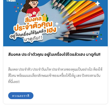
วันไหนดี ความเชื่อเรื่องวันตัดเล็บที่คนไทยยังคงนิยมยึดถือจนถึง
ปัจจุบัน ตัดเล็บวันไหนดี เปิดความเชื่อโบราณ รวมวันดีที่ควรตัดเล็บ
การเลือกวันที่เป็นมงคลในการตัดเล็บไม่เพียงแต่ช่วยเรื่องความสะอาด
แต่ตามความเชื่อโบราณยังเชื่อว่าเป็นการเปิดรับพลังงานบวกและปัด
เป่าสิ่งชั่วร้ายออกไป ซึ่งวันมงคลที่ควรตัดเล็บ มีดังนี้ ตัดเล็บวันจันทร์
เริ่มต้นสัปดาห์ด้วยวันจันทร์ซึ่งเป็นวันแห่งเสน่ห์และการเจรจา ตาม
ตำรากล่าวว่าการตัดเล็บวันจันทร์ จะช่วยเสริมเรื่องโชคลาภแบบไม่คาด
ฝัน ใครที่กำลังมองหาโอกาสใหม่ ๆ ในชีวิต หรือต้องการเสริมเสน่ห์ให้
สีมงคล ประจำตัวคุณ อยู่ในเครื่องใช้ใดแล้วเฮง มาดูกัน!!
คนรักใคร่เมตตา นอกจากนี้ยังเชื่อว่าจะทำให้ชีวิตมีความสุข สงบ และ
ไม่มีอุปสรรคมาขัดขวาง การเริ่มต้นสิ่งดี ๆ ในวันจันทร์มักนำไปสู่ความ
สำเร็จที่ราบรื่นเสมอ ตัดเล็บวันพุธ วันพุธตามความเชื่อทางโหราศาสตร์
สีมงคล ประจำตัว ประจำวันเกิด ประจำดวงของคุณเป็นอย่างไร ต้องใช้
คือวันแห่งการสื่อสารและสติปัญญา หากเลือก ตัดเล็บวันพุธ จะช่วย
สีไหน พร้อมแนะเลือกลักษณะข้าของเครื่องใช้ให้มู เฮง ปังตรงตามวัน
เสริมในด้านบารมี ปกป้องคุ้มครองจากภัยอันตราย และที่สำคัญคือช่วย
ที่นี่เลย!!
ป้องกันสิ่งอัปมงคลไม่ให้เข้ามากล้ำกราย ในสมัยโบราณเชื่อว่าการตัด
เล็บในวันนี้จะทำให้ผู้ตัดมีสง่าราศี มีคนยำเกรง และช่วยให้กิจการงาน
ดวงและราศี
ต่าง ๆ […]