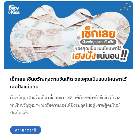
เช็กเลย เงินขวัญถุงตามวันเกิด ของคุณเป็นแบบไหนพกไว้
เฮงปังแน่นอน
เงินขวัญถุงตามวันเกิด เมื่อกระเป๋าสตางค์เรียกทรัพย์ก็มีแล้ว ถึงเวลา
หาเงินขวัญถุงมาพกเสริมความเฮงให้ปังจนฉุดไม่อยู่ เศรษฐีคนใหม่
บังเกิดแล้ว
ดวงและราศี