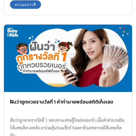
ดวงและราศี
ฝันว่าถูกหวยรางวัลที่ 1 คำทำนายพร้อมสถิติเก็งเลข
ฝันว่าถูกหวยรางวัลที่ 1 หลบทางเศรษฐีใหม่หน่อยจ้า เมื่อคำทำนายฝัน
ให้เลขเด็ด เลขดัง มาร่วมลุ้นร่วมเชียร์ ร่วมหาตัวเลขจากสถิติเลขเด็ด
กัน