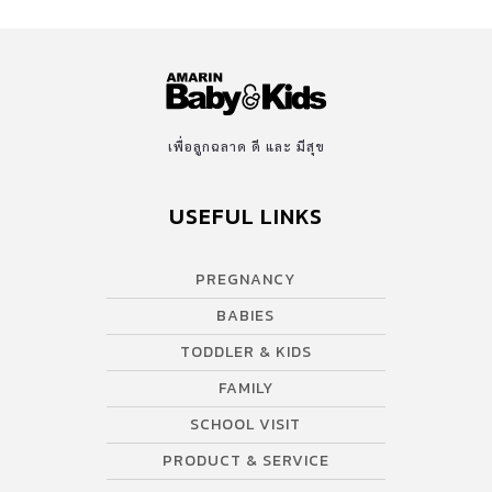
เพื่อลูกฉลาด ดี และ มีสุข
USEFUL LINKS
PREGNANCY
BABIES
TODDLER & KIDS
FAMILY
SCHOOL VISIT
PRODUCT & SERVICE