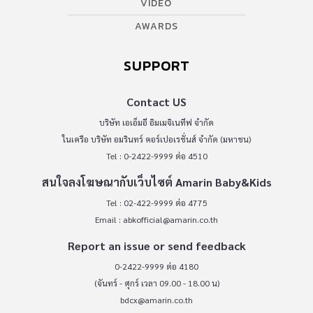
VIDEO
AWARDS
SUPPORT
Contact US
บริษัท เอเอ็มอี อิมเมจิเนทีฟ จำกัด
ในเครือ บริษัท อมรินทร์ คอร์เปอเรชั่นส์ จำกัด (มหาชน)
Tel : 0-2422-9999 ต่อ 4510
สนใจลงโฆษณากับเว็บไซต์ Amarin Baby&Kids
Tel : 02-422-9999 ต่อ 4775
Email :
abkofficial@amarin.co.th
Report an issue or send feedback
0-2422-9999 ต่อ 4180
(จันทร์ - ศุกร์ เวลา 09.00 - 18.00 น)
bdcx@amarin.co.th