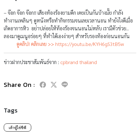
– จ๊อก จ๊อก จ๊อก!! เสียงท้องร้องยามดึก เคยเป็นกันบ้างมั้ย กำลัง
ทำงานเพลินๆ ดูหนังหรือทำกิ
จกรรมจนเลยเวลานอน ทำยังไงดีเมื่อ
เกิดอาการหิว อย่าปล่อยให้ท้องร้องจนนอนไม่
หลับ เรามีตัวช่วย..
ลองมาดูเมนูอร่อยๆ ที่ทำได้เองง่ายๆ สำหรับรองท้องก่อนนอนกัน
ดูคลิป! คลิกเลย
>>
https://youtu.be/KYH6gS3tB5w
ข่าวฝากประชาสัมพันธ์จาก :
cpbrand thailand
Share On :
Tags
เต้าหู้ไข่ซีพี