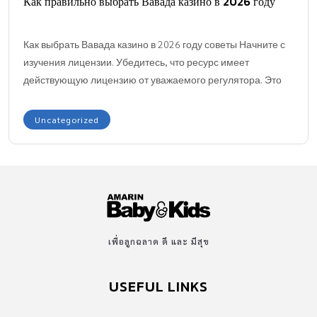
Как правильно выбрать Вавада казино в 2026 году
Как выбрать Вавада казино в 2026 году советы Начните с
изучения лицензии. Убедитесь, что ресурс имеет
действующую лицензию от уважаемого регулятора. Это
подтверждает легальность работы и защиту прав игроков.
Неконтролируемые платформы часто обманывают
Uncategorized
клиентов и лишают выигрышей. Обратите внимание на
разнообразие игр. Ищите заведение с большим выбором
развлечений – от классических слот-машин до
настольных игр […]
เพื่อลูกฉลาด ดี และ มีสุข
USEFUL LINKS