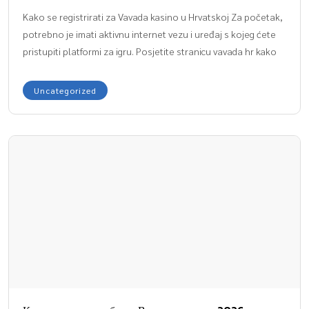
Kako se registrirati za Vavada kasino u Hrvatskoj Za početak,
potrebno je imati aktivnu internet vezu i uređaj s kojeg ćete
pristupiti platformi za igru. Posjetite stranicu vavada hr kako
biste dobili sve informacije potrebne za početak. Od trenutka
kada otvorite stranicu, bit ćete vođeni jednostavnim koracima
Uncategorized
koji uključuju odabir opcije prijave ili registracije. U […]