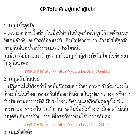
CP Tofu ผักอยู่ในเต้าหู้ไข่ไก่
1. เมนูเช้าลูกรัก
– เพราะอาหารมื้อเช้าเป็นมื้อที่
จำเป็นที่สุดสำหรับลูกรัก แต่ด้วยเวลา
ที่แสนจำกัดและชีวิ
ตที่ต้องเร่งรีบ จึงมักมีคำถามว่า ทำอะไรให้ลูกรัก
ทานกันดีนะ ที่จะทั้งง่ายและมีประโยชน์?
วันนี้เราจึงมีมาแนะนำทุกท่านกั
บเมนูเต้าหู้สารพัดนึกโดนใจค่ะ ลอง
ไปดูกันนะคะ
ดูคลิป! คลิกเลย
>>
https://youtu.be/01nTVGgiIJQ
2. เมนูคลีนกินสวย
– ปฏิเสธไม่ได้จริงๆว่าปัจจุบันนี
้กระแส “รักสุขภาพ” กำลังมาแรง ไม่
ว่าจะเป็นในเรื่องการส่งเสริ
มให้ออกกำลังกายในรูปแบบต่างๆ หรือการ
รับประทานอาหารที่ดี มีประโยชน์ ที่คุ้นหูและฮิตกันสุดๆก็ไม่พ้น
การทานอาหารคลีน .. แล้วอาหารคลีนมีอะไรบ้าง เรามีเคล็ด(ไม่)ลับ
เมนูคลีนกิ
นสวยง๊าย..ง่าย ที่ใครๆก็ทำทานได้มาฝากกันค่ะ
ดูคลิป! คลิกเลย
>>
https://youtu.be/yzEfkzO3T0c
3. เมนูดึกคึกคัก