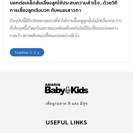
บอกต่อเคล็ดลับเลี้ยงลูกให้ประสบความสำเร็จ…ด้วยวิถี
การเลี้ยงลูกเชิงบวก กับหมอเสาวภา
ปัจจุบันนี้มีปัจจัยหลายอย่างที่ทำให้การเลี้ยงดูลูกนั้นไม่ใช่เรื่องง่าย การ
ที่เด็กยุคนี้เกิดมาในสภาพแวดล้อมที่เทคโนโลยีมีเปลี่ยนแปลงอย่าง
รวดเร็ว สภาพสังคมเปลี่ยนแปลงอย่างฉับไว
Toddler 1-2 y
เพื่อลูกฉลาด ดี และ มีสุข
USEFUL LINKS