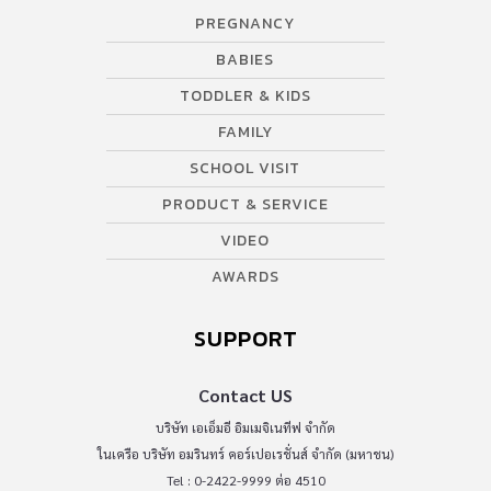
PREGNANCY
BABIES
TODDLER & KIDS
FAMILY
SCHOOL VISIT
PRODUCT & SERVICE
VIDEO
AWARDS
SUPPORT
Contact US
บริษัท เอเอ็มอี อิมเมจิเนทีฟ จำกัด
ในเครือ บริษัท อมรินทร์ คอร์เปอเรชั่นส์ จำกัด (มหาชน)
Tel : 0-2422-9999 ต่อ 4510