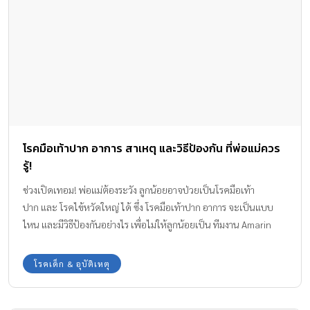
โรคมือเท้าปาก อาการ สาเหตุ และวิธีป้องกัน ที่พ่อแม่ควร
รู้!
ช่วงเปิดเทอม! พ่อแม่ต้องระวัง ลูกน้อยอาจป่วยเป็นโรคมือเท้า
ปาก และ โรคไข้หวัดใหญ่ ได้ ซึ่ง โรคมือเท้าปาก อาการ จะเป็นแบบ
ไหน และมีวิธีป้องกันอย่างไร เพื่อไม่ให้ลูกน้อยเป็น ทีมงาน Amarin
Baby & Kids มีข้อมูลพร้อมคำแนะนำ มาบอกให้ได้ทราบกันค่ะ
โรคเด็ก & อุบัติเหตุ