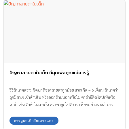
ปัญหาสายตาในเด็ก ที่คุณพ่อคุณแม่ควรรู้
วิธีสังเกตความผิดปกติของสายตาลูกน้อย แรกเกิด – 6 เดือน สังเกตว่า
ลูกมีตาเขเข้าด้านใน หรือออกด้านนอกหรือไม่ ตาดำมีสิ่งผิดปกติหรือ
เปล่า เช่น ตาดำไม่เท่ากัน ควรพาลูกไปตรวจ เพื่อขอคำแนะนำ อาจ
เป็นโรคตาเขได้ ไม่ปล่อยไว้จนโต 1 – 3 ขวบ ถ้ามีตาเขเป็นบางครั้ง
โดยเฉพาะเวลาดูอะไรใกล้ๆ ควรรีบพบแพทย์ ไม่ปล่อยไว้ เพราะบาง
การดูแลเด็กวัยเตาะแตะ
ครั้งพ่อแม่เห็นว่าลูกไม่เจ็บ ก็ละเลย เพราะคิดว่าคงไม่อันตราย เด็กบาง