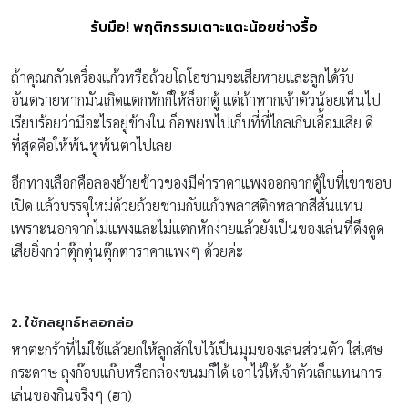
รับมือ! พฤติกรรมเตาะแตะน้อยช่างรื้อ
ถ้าคุณกลัวเครื่องแก้วหรือถ้วยโถโอชามจะเสียหายและลูกได้รับ
อันตรายหากมันเกิดแตกหักก็ให้ล็อกตู้ แต่ถ้าหากเจ้าตัวน้อยเห็นไป
เรียบร้อยว่ามีอะไรอยู่ข้างใน ก็อพยพไปเก็บที่ที่ไกลเกินเอื้อมเสีย ดี
ที่สุดคือให้พ้นหูพ้นตาไปเลย
อีกทางเลือกคือลองย้ายข้าวของมีค่าราคาแพงออกจากตู้ใบที่เขาชอบ
เปิด แล้วบรรจุใหม่ด้วยถ้วยชามกับแก้วพลาสติกหลากสีสันแทน
เพราะนอกจากไม่แพงและไม่แตกหักง่ายแล้วยังเป็นของเล่นที่ดึงดูด
เสียยิ่งกว่าตุ๊กตุ่นตุ๊กตาราคาแพงๆ ด้วยค่ะ
2. ใช้กลยุทธ์หลอกล่อ
หาตะกร้าที่ไม่ใช้แล้วยกให้ลูกสักใบไว้เป็นมุมของเล่นส่วนตัว ใส่เศษ
กระดาษ ถุงก๊อบแก๊บหรือกล่องขนมก็ได้ เอาไว้ให้เจ้าตัวเล็กแทนการ
เล่นของกินจริงๆ (ฮา)