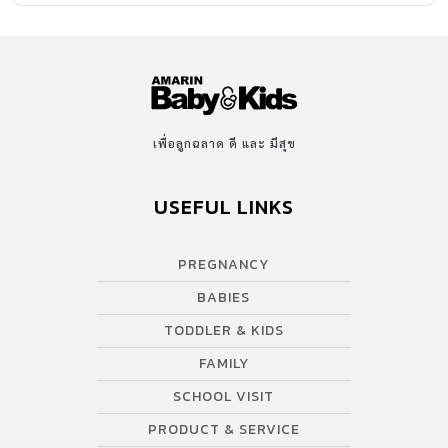
คนรักษาช้าเกินไปอาจเป็นโรคตาขี้เกียจ ทำให้ลูกไม่มีพัฒนาการ มี
ปัญหาในการดูภาพได้ 3 – 5 ขวบ สังเกตเวลาลูกเผลอดูทีวี หรือเข้าไป
ดูใกล้เกินไป ต้องพาลูกไปตรวจตา เพราะอาจพบความผิดปกติของตา
ได้ สังเกตรูปหน้าเปรียบเทียบความสมดุล และตาดำสองข้างเท่ากัน
หรือไม่ เมื่อลืมตาเต็มที่ หนังตาเปิดกว้างเท่ากันหรือไม่ มีสีขาวขุ่นอยู่
ตรงกลางโดยไม่ทราบสาเหตุหรือไม่ น้ำตาไหลเอ่อตาอยู่เสมอหรือไม่
เพื่อลูกฉลาด ดี และ มีสุข
ขยี้ตาอยู่บ่อยๆ ตาขาวไม่ขาว มีสีแดงเรื่อๆ หรือไม่ เวลามองแสงจ้าจะหรี่
ตาข้างใดข้างหนึ่งเป็นประจำ หรือเงยหน้าดูจึงจะเห็นชัด ลูกตาควรใส
USEFUL LINKS
สะอาด ไม่ควรมีขี้ตา ลูกตาดำทั้งสองข้างไม่ควรมีสีขุ่นขาว ต้องดูใส ลูก
ตาดำมีลักษณะเขเข้าและดูแวววาว คล้ายตาแมวในเวลากลางคืน ลูกตา
PREGNANCY
ดำเขเข้าหรือเขออก […]
BABIES
TODDLER & KIDS
FAMILY
SCHOOL VISIT
PRODUCT & SERVICE