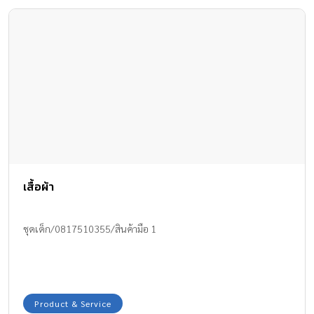
เสื้อผ้า
ชุดเด็ก/0817510355/สินค้ามือ 1
Product & Service