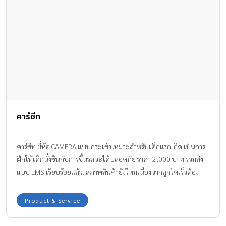
คาร์ซีท
คาร์ซีท ยี่ห้อ CAMERA แบบกระเช้าเหมาะสำหรับเด็กแรกเกิด เป็นการ
ฝึกให้เด็กนั่งชินกับการขึ้นรถจะได้ปลอดภัย ราคา 2,000 บาท รวมส่ง
แบบ EMS เรียบร้อยแล้ว. สภาพสินค้ายังใหม่เนื่องจากลูกโตเร็วต้อง
เปลี่ยนเป็นไซส์ใหญ่กว่าเดิม สนจัยติดต่อคุณ รินรดา line ID rinzy_rin
📞081-9976194
Product & Service