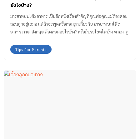
ยังไงบ้าง?
มารยาทบนโต๊ะอาหาร เป็นอีกหนึ่งเรื่องสำคัญที่คุณพ่อคุณแม่ต้องคอย
สอนลูกอยู่เสมอ แต่ถ้าจะพูดหรือสอนลูกเกี่ยวกับ มารยาทบนโต๊ะ
อาหาร ภาษาอังกฤษ ต้องสอนอะไรบ้าง? หรือมีประโยคใดบ้าง ตามมาดู
อ.คริส สอนกันเลยค่ะ
Tips For Parents