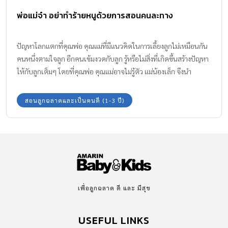
พ่อแม่จ๋า อย่าทำร้ายหนูด้วยการสอนคนละทาง
ปัญหาโลกแตกที่คุณพ่อ คุณแม่ที่มีแนวคิดในการเลี้ยงลูกไม่เหมือนกัน
คนหนึ่งตามใจลูก อีกคนเข้มงวดกับลูก รู้หรือไม่สิ่งที่เกิดขึ้นสร้างปัญหา
ให้กับลูกเต็มๆ โดยที่คุณพ่อ คุณแม่อาจไม่รู้ตัว แม่น้องเล็ก จึงนำ
บทความน่ารู้ สำหรับคุณพ่อ คุณแม่ที่ เลี้ยงลูกคนละทาง มาฝากค่ะ
สอนลูกฉลาดและเป็นคนดี (1-3 ปี)
เพื่อลูกฉลาด ดี และ มีสุข
USEFUL LINKS