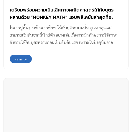
เตรียมพร้อมความเป็นเลิศทางคณิตศาสตร์ให้กับบุตร
หลานด้วย “MONKEY MATH” แอปพลิเคชันล่าสุดที่จะ
ทำให้การเรียนคณิตศาสตร์เป็นเรื่องง่าย
ในการปูพื้นฐานด้านการศึกษาให้กับบุตรหลานนั้น คุณพ่อคุณแม่
สามารถเริ่มต้นจากสิ่งใกล้ตัว อย่างเช่นเรื่องการฝึกทักษะการใช้ภาษา
อังกฤษให้กับบุตรหลานก่อนเป็นอันดับแรก เพราะในปัจจุบันอาจ
ปฏิเสธไม่ได้ว่าในทุก ๆ แง่มุมของการใช้ชีวิตย่อมมีภาษาอังกฤษเข้ามา
เกี่ยวข้อง ดังนั้น การมีทักษะทางภาษาอังกฤษที่แข็งแรงย่อมเป็นข้อได้
Family
เปรียบ