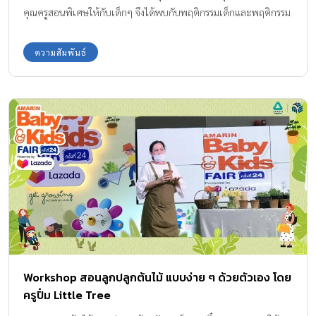
คุณครูสอนพิเศษให้กับเด็กๆ จึงได้พบกับพฤติกรรมเด็กและพฤติกรรม
พ่อแม่ ที่จะสุดแสนจะปวดหัว บางปัญหาเหมือนจะไม่ใช่ปัญหา แต่เป็น
ปัญหาใหญ่ที่พ่อแม่ทำให้ลูกกลายเป็นเด็กมีปัญหาโดยไม่รู้ตัว
ความสัมพันธ์
Workshop สอนลูกปลูกต้นไม้ แบบง่าย ๆ ด้วยตัวเอง โดย
ครูปิ๋ม Little Tree