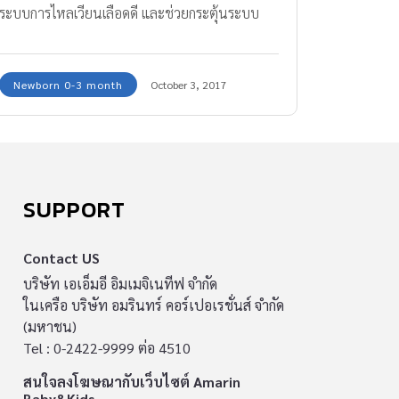
ระบบการไหลเวียนเลือดดี และช่วยกระตุ้นระบบ
ประสาท กระตุ้นพัฒนาการการมองเห็นให้ลูกอีก
ด้วย ทีมงาน Amarin Baby & Kids มีท่านวดตัวลูก
Newborn 0-3 month
October 3, 2017
ง่ายๆ มาฝากคุณพ่อคุณแม่ที่มีลูกเล็กวัยทารกมา
ฝากกันค่ะ
SUPPORT
Contact US
บริษัท เอเอ็มอี อิมเมจิเนทีฟ จำกัด
ในเครือ บริษัท อมรินทร์ คอร์เปอเรชั่นส์ จำกัด
(มหาชน)
Tel : 0-2422-9999 ต่อ 4510
สนใจลงโฆษณากับเว็บไซต์ Amarin
Baby&Kids