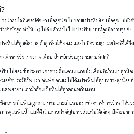
ี
?
างน่าสนใจ ถึงกรณีศึกษา เมื่อลูกน้อยไม่ยอมแปรงฟันดีๆ เมื่อคุณแม่บัง
้ายจิตใจลูก ทำให้ EQ ไม่ดี แล้วทำไมไม่แปรงฟันแบบที่ลูกมีความสุขล่ะ
รงฟันให้ลูกเด็ดขาด ถ้าลูกร้องไห้ งอแง และไม่มีความสุข ผลลัพธ์ที่ได้จึงเ
องเด็กชายวัย 2 ขวบ 9 เดือน น้ำหนักส่วนสูงตามเกณฑ์ปกติ
 ไม่ยอมรับประทานอาหาร ดื่มแต่นม และช่วงเดือนที่ผ่านมา ลูกน้อยมั
มอซักประวัติก็พบว่า คุณพ่อ คุณแม่ไม่ได้แปรงฟันให้ลูก เพราะลูกน้อยต่
ฟัน แต่พยายามเอาผ้าอ้อมเช็ดฟันให้ลูกตอนหลับแทน
่ ซึ่งกลายเป็นฟันผุลุกลาม บวม และเป็นหนอง หลังจากทำการรักษาได้ประ
รดูแลฟันน้ำนมที่ดี เป็นส่วนสำคัญในการส่งเสริมให้เด็กๆ มีพัฒนาการท