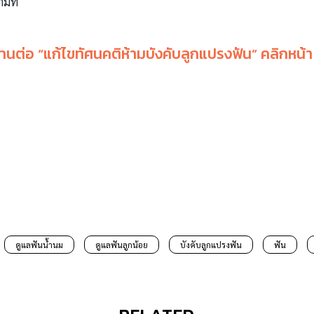
ามที่
่านต่อ “
แก้ไขทัศนคติห้ามบังคับลูกแปรงฟัน
” คลิกหน้า
ดูแลฟันน้ำนม
ดูแลฟันลูกน้อย
บังคับลูกแปรงฟัน
ฟัน