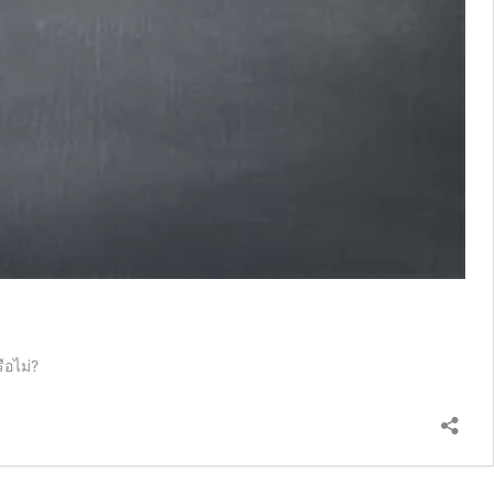
ือไม่?