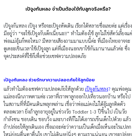
เป้จูงกันหลง จำเป็นต้องใช้กับลูกจริงหรือ?
เป้จูงกันหลง เป้จูง หรือจะเป้จูงหัดเดิน เรียกได้หลายชื่อเลยค่ะ แต่เรื่อง
มีอยู่ว่า “จะใช้เป้จูงกับเด็กเนี่ยนะ!!” ทำไมต้องใช้ ลูกไม่ใช่สัตว์เลี้ยงแค่
พ่อแม่อุ้มก็พอไหม? มีหลายเสียงถามมาแบบนี้ค่ะ ที่เมืองไทยอาจจะ
ดูเคอะเขินเวลาใช้เป้จูงลูก แต่ที่เมืองนอกเขาใช้กันมานานแล้วค่ะ ซึ่ง
จุดประสงค์ที่ใช้ก็เพื่อช่วยเซฟความปลอดภัย
เป้จูงกันหลง ช่วยรักษาความปลอดภัยให้ลูกน้อย
แล้วทำไมต้องเซฟความปลอดภัยให้ลูกด้วย
เป้จูงกันหลง
?
คุณพ่อคุณ
แม่ลองนึกภาพตามค่ะ เวลาที่เราพาลูกออกไปเที่ยวนอกบ้าน หรือไป
ในสถานที่ที่มีคนเดินพลุกพล่าน เชื่อว่าพ่อแม่คงไม่ได้อุ้มลูกติดตัว
ตลอดเวลา ยิ่งถ้าลูกอายุอยู่ในช่วงวัย Toddler 1-3 ปีขึ้นไป เป็นวัย
กำลังซน ชอบเดิน ชอบวิ่ง และบางทีก็ไม่ได้เอารถเข็นเด็กไปด้วย แล้ว
ถ้าปล่อยให้ลูกเดินเอง เชื่อเถอะค่ะว่าความเป็นเด็กเมื่อเห็นอะไรแปลก
ใหม่ย่อมตื่นตาตื่นใจ เขาไม่เดินอยู่นิ่งๆ ตามเราแน่นอน เขาจะปล่อย