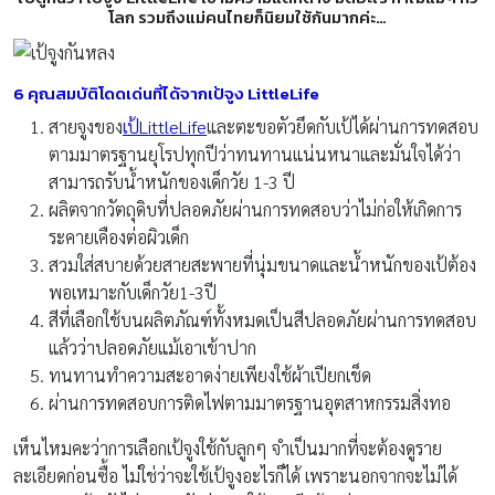
โลก รวมถึงแม่คนไทยก็นิยมใช้กันมากค่ะ…
6 คุณสมบัติโดดเด่นที่ได้จากเป้จูง LittleLife
สายจูงของ
เป้
LittleLife
และตะขอตัวยึดกับเป้ได้ผ่านการทดสอบ
ตามมาตรฐานยุโรปทุกปีว่าทนทานแน่นหนาและมั่นใจได้ว่า
สามารถรับน้ำหนักของเด็กวัย 1-3 ปี
ผลิตจากวัตถุดิบที่ปลอดภัยผ่านการทดสอบว่าไม่ก่อให้เกิดการ
ระคายเคืองต่อผิวเด็ก
สวมใส่สบายด้วยสายสะพายที่นุ่มขนาดและน้ำหนักของเป้ต้อง
พอเหมาะกับเด็กวัย1-3ปี
สีที่เลือกใช้บนผลิตภัณฑ์ทั้งหมดเป็นสีปลอดภัยผ่านการทดสอบ
แล้วว่าปลอดภัยแม้เอาเข้าปาก
ทนทานทำความสะอาดง่ายเพียงใช้ผ้าเปียกเช็ด
ผ่านการทดสอบการติดไฟตามมาตรฐานอุตสาหกรรมสิ่งทอ
เห็นไหมคะว่าการเลือกเป้จูงใช้กับลูกๆ จำเป็นมากที่จะต้องดูราย
ละเอียดก่อนซื้อ ไม่ใช่ว่าจะใช้เป้จูงอะไรก็ได้ เพราะนอกจากจะไม่ได้