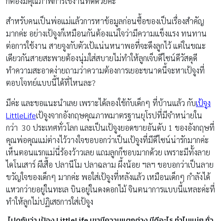
ก็ต้องมีคุณภาพการใช้งานที่ดีด้วยค่ะ
สำหรับคนเป็นพ่อแม่แล้วการหาข้อมูลก่อนซื้อของเป็นเรื่องสำคัญ
มากค่ะ อย่างเป้จูงก็เหมือนกันต้องแน่ใจว่ามีความแข็งแรง ทนทาน
ต่อการใช้งาน สายจูงกับตัวเป้แน่นหนาพอที่จะดึงลูกไว้ แต่ในขณะ
เดียวกันสายสะพายต้องนุ่มใส่สบายไม่ทำให้ลูกเจ็บดีไซน์ดีวัสดุดี
ทำความสะอาดง่ายถามว่าความต้องการเยอะขนาดนี้จะหาเป้จูงที่
ตอบโจทย์แบบนี้ได้ที่ไหนละ?
มีค่ะ และขอแนะนำเลย เพราะได้ลองใช้กับเด็กๆ ที่บ้านแล้ว กับ
เป้จูง
LittleLife
เป้จูงจากอังกฤษคุณภาพมาตรฐานยุโรปที่มีจำหน่ายใน
กว่า 30 ประเทศทั่วโลก และเป็นเป้จูงยอดขายอันดับ 1 ของอังกฤษที่
คุณพ่อคุณแม่ต่างไว้วางใจขอบอกว่าเป็นเป้จูงที่มีดีไซน์น่ารักมากค่ะ
เห็นตอนแรกแม่นี่ร้องว้าวเลย แถมลูกก็ชอบมากด้วย เพราะมีทั้งลาย
ไดโนเสาร์ ผีเสื้อ ปลานีโม ปลาฉลาม ผึ้งน้อย ฯลฯ ขอบอกว่าเป็นลาย
ขวัญใจของเด็กๆ มากค่ะ พอใส่เป้จูงที่หลังแล้ว เหมือนเด็กๆ กำลังได้
แหวกว่ายอยู่ในทะเล บินอยู่ในดงดอกไม้ จินตนาการแบบนี้แหละค่ะที่
ทำให้ลูกไม่ปฏิเสธการใส่เป้จูง
ไปดูกันว่า เป้จูง LittleLife เขามีความแตกต่าง มีดีอะไร ทำไมแม่ๆ ทั่ว