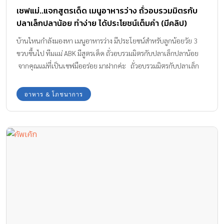
เชฟแม่..แจกสูตรเด็ด เมนูอาหารว่าง ถั่วอบรวมมิตรกับ
ปลาเล็กปลาน้อย ทำง่าย ได้ประโยชน์เต็มคำ (มีคลิป)
บ้านไหนกำลังมองหา เมนูอาหารว่าง มีประโยชน์สำหรับลูกน้อยวัย 3
ขวบขึ้นไป ทีมแม่ ABK มีสูตรเด็ด ถั่วอบรวมมิตรกับปลาเล็กปลาน้อย
จากคุณแม่ที่เป็นเชฟมืออร่อย มาฝากค่ะ ถั่วอบรวมมิตรกับปลาเล็ก
ปลาน้อย เมนูอาหารว่าง ทำง่ายและมีประโยชน์ (เหมาะกับเด็ก 3 ขวบ
ขึ้นไป ที่ไม่แพ้ถั่ว) เมนูจาก Rima’s Recipes โดย รัตมา พงศ์พนรัตน์
อาหาร & โภชนาการ
พรชำนิ เมนูอาหารว่าง ถั่วอบรวมมิตรกับปลาเล็กปลาน้อย นี้ ได้แรง
บันดาลใจจากของทานเล่นของคุณแม่ตั้งแต่เด็กๆ ที่ เมล็ดอัลมอนด์ผ่า
ซีก อบกรอบ กับปลาข้าวสาร ปกติแล้วที่บ้านจะซื้อถั่วต่างๆ มาทำ กราโน
ล่าบาร์ เพราะลูกชอบมาก วันนี้เลยลองทำแบบเค็มดูบ้าง เมนูนี้มีแต่ไข
มันดีที่ได้จากถั่ว และแคลเซียมที่ไปช่วยเสริมสร้างมวลกระดูกให้กับเจ้า
ตัวจิ๋วอีกด้วย แถมยังสามารถพกพาไปทานได้ทุกที่ เครื่องปรุง ปลา
ข้าวสารทอด ปริมาณตามชอบ ถั่วดิบ อาทิเช่น วอลนัท, อัลมอนด์
ไพน์นัท หรือเมล็ดเม็ดฟักทอง รวมกันประมาณ 3 ถ้วยตวง […]