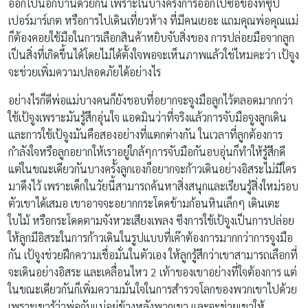
ออกไปนอกบ้านด้วยกัน เพราะในบางครั้งการออกไปซื้อของที่ซุป
เปอร์มาร์เกต หรือการไปเดินเที่ยวห้าง ที่มีคนเยอะ แถมคุณพ่อคุณแม่
ก็ต้องคอยใช้มือในการเลือกสินค้าหยิบจับสิ่งของ การปล่อยมือจากลูก
เป็นสิ่งที่เกิดขึ้นได้โดยไม่ได้ตั้งใจพอจะเห็นภาพแล้วใช่ไหมคะว่า เป้จูง
จะช่วยเพิ่มความปลอดภัยได้อย่างไร
อย่างไรก็ดีพ่อแม่บางคนก็ยังชอบที่อยากจะจูงมือลูกไว้ตลอดมากกว่า
ใช้เป้จูงเพราะมันรู้สึกอุ่นใจ แอดมินว่าที่จริงแล้วการจับมือจูงลูกเดิน
และการใช้เป้จูงมันคือสองอย่างที่แตกต่างกัน ในเวลาที่ลูกต้องการ
กำลังใจหรือลูกอยากให้เราอยู่ใกล้ๆการจับมือกันอบอุ่นก็ทำให้รู้สึกดี
แต่ในขณะเดียวกันบางครั้งลูกเองก็อยากจะก้าวเดินอย่างอิสระไม่มีใคร
มาดึงไว้ เพราะเด็กในวัยนี้สามารถค้นหาสิ่งสนุกและเรียนรู้สิ่งใหม่รอบ
ตัวเขาได้เสมอ เขาอาจจะอยากกระโดดข้ามก้อนหินเล็กๆ เดินเตะ
ใบไม้ หรือกระโดดตามจังหวะเสียงเพลง ซึงการใช้เป้จูงเป็นการปล่อย
ให้ลูกมีอิสระในการก้าวเดินในรูปแบบที่เค๊าต้องการมากกว่าการจูงมือ
กัน เป้จูงช่วยฝึกความเชื่อมั่นในตัวเอง ให้ลูกรู้สึกว่าเขาสามารถเลือกที่
จะเดินอย่างอิสระ และเคลื่อนไหว 2 เท้าของเขาอย่างที่ใจต้องการ แต่
ในขณะเดียวกันก็เพิ่มความมั่นใจในการสำรวจโลกของพวกเขาไปด้วย
เพราะเขารู้ว่าพ่อกับแม่อยู่ข้างหลังพวกเขา และจะช่วยเขาให้