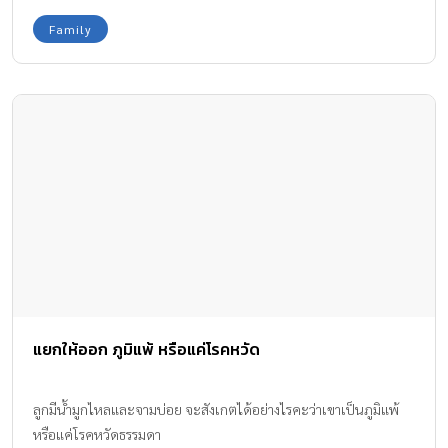
Family
แยกให้ออก ภูมิแพ้ หรือแค่โรคหวัด
ลูกมีนํ้ามูกไหลและจามบ่อย จะสังเกตได้อย่างไรคะว่าเขาเป็นภูมิแพ้
หรือแค่โรคหวัดธรรมดา