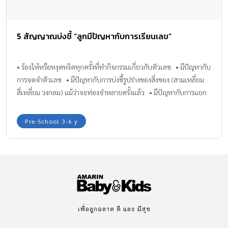
5 สัญญาณบ่งชี้ “ลูกมีปัญหากับการเรียนเลข”
• ร้องไห้หรือหงุดหงิดทุกครั้งที่ทำกิจกรรมเกี่ยวกับตัวเลข • มีปัญหากับ
การจดจำตัวเลข • มีปัญหากับการบ่งชี้รูปร่างของสิ่งของ (สามเหลี่ยม
สี่เหลี่ยม วงกลม) แม้ว่าจะท่องจำหลายครั้งแล้ว • มีปัญหากับการแยก
ซ้าย – ขวา • กระสับกระส่าย และไม่สามารถนั่งนานๆ ได้ สัญญาณ
เหล่านี้ไม่ได้หมายความว่า ลูกของคุณมีปัญหาด้านการเรียนรู้เสมอไป
Pre-School 3-6 y
บางครั้งการถูกผลักดันมากเกินไป ก็อาจทำให้หนูๆ รู้สึกไม่พร้อมที่จะ
เรียนได้เหมือนกันนะ บทความโดย: กองบรรณาธิการนิตยสารเรียล
พาเรนติ้ง
เพื่อลูกฉลาด ดี และ มีสุข