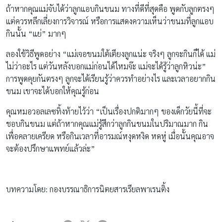
ถ้าหากคุณแม่จับได้ว่าลูกแอบกินขนม ทางที่ดีที่สุดคือ พูดกับลูกตรงๆ
แต่ควรหลีกเลี่ยงการวิจารณ์ หรือการแสดงความเห็นว่าขนมที่ลูกแอบ
กินนั้น “แย่” มากๆ
ลองใช้วิธีพูดอย่าง “แม่เจอขนมใต้เตียงลูกแน่ะ จริงๆ ลูกจะกินก็ได้ แม่
ไม่ว่าอะไร แต่วันหลังบอกแม่ก่อนได้ไหมจ๊ะ แม่จะได้รู้ว่าลูกหิวน่ะ”
การพูดคุยกันตรงๆ ลูกจะได้เรียนรู้ว่าควรทำอย่างไร และเวลาอยากกิน
ขนม เขาจะได้บอกให้คุณรู้ก่อน
คุณหมอวอลเลซทิ้งท้ายไว้ว่า “เป็นเรื่องปกติมากๆ ของเด็กวัยนี้ที่จะ
ชอบกินขนม แต่ถ้าหากคุณแม่รู้สึกว่าลูกกินขนมในปริมาณมาก กิน
เพื่อคลายเครียด หรือกินเวลาที่อารมณ์หงุดหงิด หดหู่ เมื่อนั้นคุณอาจ
จะต้องปรึกษาแพทย์แล้วล่ะ”
บทความโดย: กองบรรณาธิการนิตยสารเรียลพาเรนติ้ง