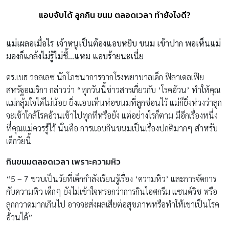
แอบจับได้ ลูกกิน ขนม ตลอดเวลา ทำยังไงดี?
แม่เผลอเมื่อไร เจ้าหนูเป็นต้องแอบหยิบ ขนม เข้าปาก พอเห็นแม่
มองก็แกล้งไม่รู้ไม่ชี้…แหม แอบร้ายนะเนี่ย
ดร.เบธ วอลเลซ นักโภชนาการจากโรงพยาบาลเด็ก ฟิลาเดลเฟีย
สหรัฐอเมริกา กล่าวว่า “ทุกวันนี้ข่าวสารเกี่ยวกับ ‘โรคอ้วน’ ทำให้คุณ
แม่กลุ้มใจได้ไม่น้อย ยิ่งแอบเห็นห่อขนมที่ลูกซ่อนไว้ แม่ก็ยิ่งห่วงว่าลูก
จะเข้าใกล้โรคอ้วนเข้าไปทุกทีหรือยัง แต่อย่างไรก็ตาม มีอีกเรื่องหนึ่ง
ที่คุณแม่ควรรู้ไว้ นั่นคือ การแอบกินขนมเป็นเรื่องปกติมากๆ สำหรับ
เด็กวัยนี้
กินขนมตลอดเวลา เพราะความหิว
“5 – 7 ขวบเป็นวัยที่เด็กกำลังเรียนรู้เรื่อง ‘ความหิว’ และการจัดการ
กับความหิว เด็กๆ ยังไม่เข้าใจหรอกว่าการกินไอศกรีม แซนด์วิช หรือ
ลูกกวาดมากเกินไป อาจจะส่งผลเสียต่อสุขภาพหรือทำให้เขาเป็นโรค
อ้วนได้”