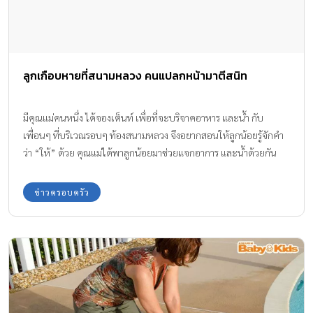
ลูกเกือบหายที่สนามหลวง คนแปลกหน้ามาตีสนิท
มีคุณแม่คนหนึ่ง ได้จองเต็นท์ เพื่อที่จะบริจาคอาหาร และน้ำ กับ
เพื่อนๆ ที่บริเวณรอบๆ ท้องสนามหลวง จึงอยากสอนให้ลูกน้อยรู้จักคำ
ว่า “ให้” ด้วย คุณแม่ได้พาลูกน้อยมาช่วยแจกอาการ และน้ำด้วยกัน
หลังจากนั้นก็พาไปกราบพระบรมศพ จนกระทั่งพบ คนแปลกหน้า มาตี
สนิท
ข่าวครอบครัว