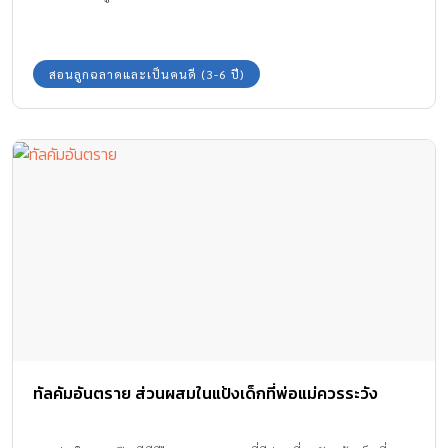
สอนลูกฉลาดและเป็นคนดี (3-6 ปี)
ทัลคัมอันตราย ส่วนผสมในแป้งเด็กที่พ่อแม่ควรระวัง