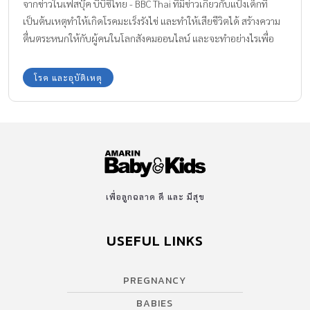
จากข่าวในเฟสบุ๊ค บีบีซีไทย - BBC Thai ที่มีข่าวเกี่ยวกับแป้งเด็กที่
เป็นต้นเหตุทำให้เกิดโรคมะเร็งรังไข่ และทำให้เสียชีวิตได้ สร้างความ
ตื่นตระหนกให้กับผู้คนในโลกสังคมออนไลน์ และจะทำอย่างไรเพื่อ
หลีกเลี่ยงไม่ให้ลูกน้อยมีความเสี่ยงจากอันตรายดังกล่าว Amarin Baby
& Kids มีคำตอบ
โรค และอุบัติเหตุ
เพื่อลูกฉลาด ดี และ มีสุข
USEFUL LINKS
PREGNANCY
BABIES