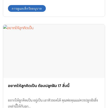
เพศชาย โดยมีสาเหตุคือ หนีออกจากบ้าน ถูกล่อลวง พลัดหลง และถูก
ลักพาตัว แม้แต่ในต่างประเทศ ก็มีเหตุการณ์ที่น่ากลัว และเกิดขึ้นกับ
การดูแลเด็กวัยอนุบาล
เด็กด้วย ดังเช่น ข่าวด้านล่างนี้ จากข่าวสด – ประหารแล้ว! ฆาตกร
โรคจิต ฆ่าเชือดคอดื่มเลือดเด็กชาย ฆาตกรโรคจิต ลักพาตัวเด็กชาย
วัย 12 ปี แล้วฆ่าปาดคอดื่มเลือดสดๆ เป็นคดีสะเทือนขวัญที่เคยเกิด
ขึ้นอย่างเหี้ยมโหด สถานที่ที่เด็กหายมากที่สุด คือหน้าโรงเรียน ซึ่งเป็น
สถานที่ไกลหูไกลตาพ่อแม่ เพราะฉะนั้น การป้องกันลูกจากการถูก
ลักพาตัวจึงเป็นหน้าที่ของพ่อแม่ คุณพ่อ คุณแม่ควรสอนลูกน้อยให้รู้จัก
ระวังตัว โดยการสร้างเกราะป้องกันตัวเองจากโจรลักเด็ก ที่มักจะใช้
สิ่งของมาหลอกล่อ คุณพ่อ คุณแม่ต้องสอนลูกอยู่บ่อยๆ ว่าไม่ให้คุย ไม่
รับของ และไม่ไปไหนกับคนแปลกหน้า […]
อยากให้ลูกคิดเป็น ต้องปลูกฝัง 17 สิ่่งนี้
อยากให้ลูกคิดเป็น อยู่เป็น เอาตัวรอดได้ คุณพ่อคุณแม่ควรปลูกฝังสิ่ง
เหล่านี้ให้กับลูก...