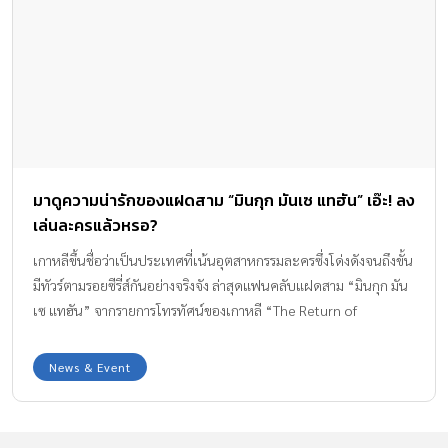
มาดูความน่ารักของแฝดสาม “มินกุก มันเซ แทฮัน” เอ๊ะ! ลง
เล่นละครแล้วหรอ?
เกาหลีขึ้นชื่อว่าเป็นประเทศที่เน้นอุตสาหกรรมละครซึ่งโด่งดังจนถึงขั้น
มีทัวร์ตามรอยซีรี่ส์กันอย่างจริงจัง ล่าสุดแฟนคลับแฝดสาม “มินกุก มัน
เซ แทฮัน” จากรายการโทรทัศน์ของเกาหลี “The Return of
Superman” ต้องเตรียมติดตามละครพีเรียตย้อนยุคเรื่องแรกของพวก
เขา
News & Event