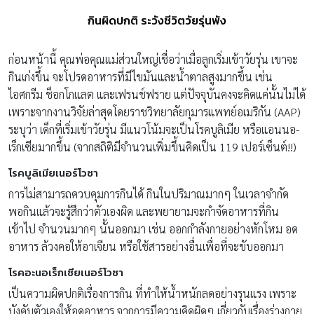
กินผิดปกติ ระวังชีวิตวัยรุ่นพัง
ก่อนหน้านี้ คุณพ่อคุณแม่ส่วนใหญ่เชื่อว่าเมื่อลูกเริ่มเข้าวัยรุ่น เขาจะ
กินเก่งขึ้น จะโปรดอาหารที่มีไขมันและน้ำตาลสูงมากขึ้น เช่น
ไอศกรีม ช็อกโกแลต และเฟรนช์ฟราย แต่ปัจจุบันคงจะคิดแค่นั้นไม่ได้
เพราะจากงานวิจัยล่าสุดโดยราชวิทยาลัยกุมารแพทย์อเมริกัน (AAP)
ระบุว่า เด็กที่เริ่มเข้าวัยรุ่น มีแนวโน้มจะเป็นโรคบูลิเมีย หรือแอนนอ-
เร็กเซียมากขึ้น (จากสถิติมีจำนวนเพิ่มขึ้นคิดเป็น 119 เปอร์เซ็นต์!!)
โรคบูลิเมียเนอร์โวซา
การไม่สามารถควบคุมการกินได้ กินในปริมาณมากๆ ในเวลาจำกัด
พอกินแล้วจะรู้สึกว่าตัวเองผิด และพยายามจะกำจัดอาหารที่กิน
เข้าไป จำนวนมากๆ นั้นออกมา เช่น ออกกำลังกายอย่างหักโหม อด
อาหาร ล้วงคอให้อาเจียน หรือใช้สารอย่างอื่นเพื่อที่จะขับออกมา
โรคอะนอเร็กเซียเนอร์โวซา
เป็นความผิดปกติเรื่องการกิน ที่ทำให้น้ำหนักลดอย่างรุนแรง เพราะ
บังคับตัวเองให้อดอาหาร จากการมีความคิดผิดๆ เกี่ยวกับเรื่องร่างกาย