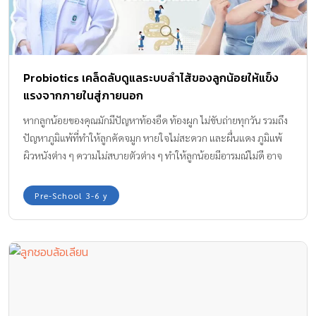
Probiotics เคล็ดลับดูแลระบบลำไส้ของลูกน้อยให้แข็ง
แรงจากภายในสู่ภายนอก
หากลูกน้อยของคุณมักมีปัญหาท้องอืด ท้องผูก ไม่ขับถ่ายทุกวัน รวมถึง
ปัญหาภูมิแพ้ที่ทำให้ลูกคัดจมูก หายใจไม่สะดวก และผื่นแดง ภูมิแพ้
ผิวหนังต่าง ๆ ความไม่สบายตัวต่าง ๆ ทำให้ลูกน้อยมีอารมณ์ไม่ดี อาจ
เป็นสัญญาณบ่งบอกว่าระบบลำไส้ของลูกน้อยมีปัญหา ขาดสมดุล ซึ่งก่อ
ให้เกิดปัญหาสุขภาพต่าง ๆ ตามมา กองบรรณาธิการ Amarin Baby &
Pre-School 3-6 y
Kids มีคำแนะนำจากคุณหมอใหม่ รศ.พญ.รวีรัตน์ สิชฌรังษี กุมารแพทย์
โรคภูมิแพ้และภูมิคุ้มกัน จากเพจคุยกับหมอภูมิแพ้เด็ก by Dr.Mai ถึง
เคล็ดลับการดูแลระบบลำไส้ของลูกน้อยให้กลับมาสมดุล และแข็งแรง
จากภายในสู่ภายนอกมาฝากค่ะ