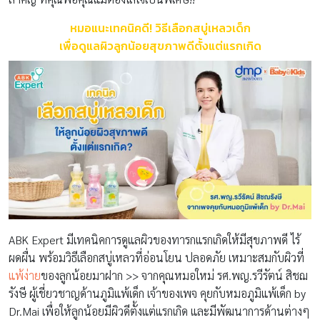
หมอแนะเทคนิคดี! วิธีเลือกสบู่เหลวเด็ก
เพื่อดูแลผิวลูกน้อยสุขภาพดีตั้งแต่แรกเกิด
ABK Expert มีเทคนิคการดูแลผิวของทารกแรกเกิดให้มีสุขภาพดี ไร้
ผดผื่น พร้อมวิธีเลือกสบู่เหลวที่อ่อนโยน ปลอดภัย เหมาะสมกับผิวที่
แพ้ง่าย
ของลูกน้อยมาฝาก >> จากคุณหมอใหม่ รศ.พญ.รวีรัตน์ สิชฌ
รังษี ผู้เชี่ยวชาญด้านภูมิแพ้เด็ก เจ้าของเพจ คุยกับหมอภูมิแพ้เด็ก by
Dr.Mai เพื่อให้ลูกน้อยมีผิวดีตั้งแต่แรกเกิด และมีพัฒนาการด้านต่างๆ