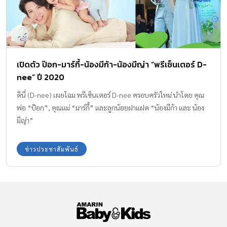
เปิดตัว ป๊อก-มาร์กี้-น้องมีก้า-น้องมีญ่า “พรีเซ็นเตอร์ D-
nee” ปี 2020
ดีนี่ (D-nee) เผยโฉม พรีเซ็นเตอร์ D-nee ครอบครัวใหม่ นำโดย คุณ
พ่อ “ป๊อก”, คุณแม่ “มาร์กี้” และลูกน้อยฝาแฝด “น้องมีก้า และ น้อง
มีญ่า”
ข่าวประชาสัมพันธ์