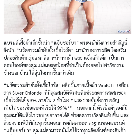
แบรนด์เสื้อผ้าเด็กชั้นนำ “แอ็บซอร์บา” ตระหนักถึงความสำคัญนี้
จึงนำ “นวัตกรรมผ้ายับยั้งเชื้อไวรัส” มานำร่องการผลิต โดยเริ่ม
ปล่อยสินค้ากลุ่มแรก คือ หน้ากากผ้า และ แจ็คเก็ตเด็ก เป็นการ
ตอบโจทย์ของคุณแม่และลูกน้อยที่จำเป็นต้องออกไปทำกิจกรรม
ข้างนอกบ้าน ได้อุ่นใจมากขึ้นกว่าเดิม
“นวัตกรรมผ้ายับยั้งเชื้อไวรัส” ผลิตขึ้นจากเนื้อผ้า ViralOff เคลือบ
สาร Silver Chloride
ที่มีคุณสมบัติพิเศษคือช่วยลดการสะสมของ
เชื้อไวรัสได้ 99% ภายใน 2 ชั่วโมง *
และช่วยยับยั้งการเจริญ
เติบโตของเชื้อแบคทีเรียได้
99%
**
นอกจากนี้ ตัวเนื้อผ้าเองก็มี
คุณสมบัติแห้งไว ระบายอากาศได้ดี ช่วยลดการเกิดกลิ่นอับชื้น
และ
ด้วยความพิถีพิถันทุกขั้นตอนการผลิตตามมาตรฐานของแบรนด์
“แอ็บซอร์บา”
คุณแม่สามารถมั่นใจได้ว่าทุกผลิตภัณฑ์ของสินค้า