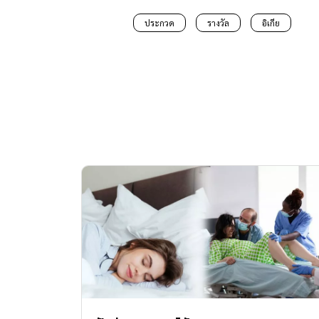
ประกวด
รางวัล
อิเกีย