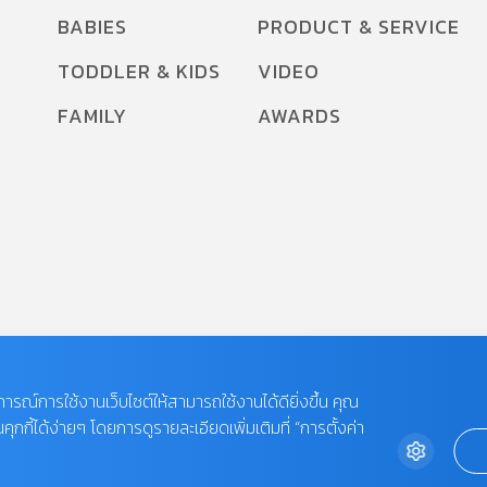
BABIES
PRODUCT & SERVICE
กรรมการผู้จัดการใหญ่อาวุโส กลุ่ม Japanese &
Korean Cuisine บริษัท เซ็นทรัล เรสตอรองส์ กรุ๊ป
TODDLER & KIDS
VIDEO
จำกัด หรือ “ซีอาร์จี” เปิดเผยว่า ในปี 2566 ภาพ
FAMILY
AWARDS
รวมของธุรกิจร้านอาหารเริ่มกลับมาเติบโตราว 3-
5% […]
บการณ์การใช้งานเว็บไซต์ให้สามารถใช้งานได้ดียิ่งขึ้น คุณ
กี้ได้ง่ายๆ โดยการดูรายละเอียดเพิ่มเติมที่ “การตั้งค่า
 LIMITED.