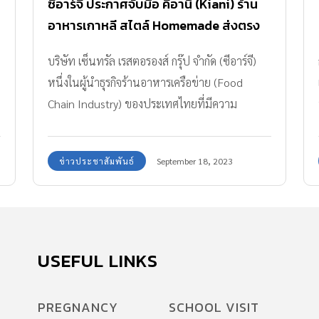
ซีอาร์จี ประกาศจับมือ คีอานิ (Kiani) ร้าน
อาหารเกาหลี สไตล์ Homemade ส่งตรง
จากปูซาน
บริษัท เซ็นทรัล เรสตอรองส์ กรุ๊ป จำกัด (ซีอาร์จี)
หนึ่งในผู้นำธุรกิจร้านอาหารเครือข่าย (Food
Chain Industry) ของประเทศไทยที่มีความ
ชำนาญ และประสบการณ์อันยาวนานกว่า 45 ปี
โดยมีแบรนด์ธุรกิจร้านอาหารที่หลากหลาย
ข่าวประชาสัมพันธ์
September 18, 2023
ครอบคลุมเกือบทุกประเภทอาหาร พร้อมรุกตลาด
อาหารเกาหลี จับมือ กับ บริษัท คีอานิ จำกัด เปิดตัว
แบรนด์ใหม่ คีอานิ (Kiani) เดินหน้าต่อยอดธุรกิจ
สร้างการเติบโตร่วมกัน พร้อมซัพพอร์ตเสริมความ
แข็งแกร่งในทุกด้าน เล็งขยายสาขา และ การ
USEFUL LINKS
พัฒนาสินค้าในรูปแบบต่าง ๆ เพื่อสร้างโอกาสใน
การเข้าถึงลูกค้าให้มากขึ้น ประเดิมเปิดสาขาแรกที่
PREGNANCY
SCHOOL VISIT
เซ็นทรัลพระราม 9 ธีรวัฒน์ เลิศถิรพันธ์ ผู้ช่วย