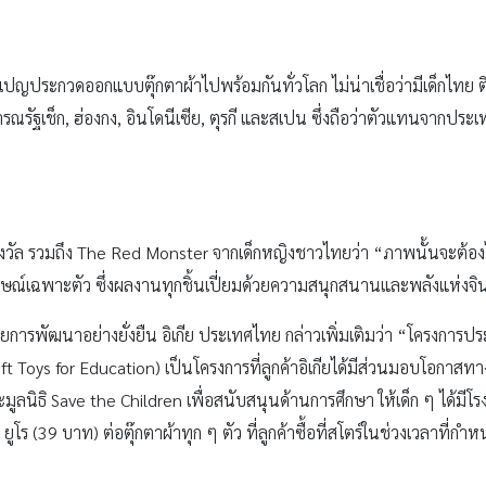
มเปญประกวดออกแบบตุ๊กตาผ้าไปพร้อมกันทั่วโลก ไม่น่าเชื่อว่ามีเด็กไทย ติ
ารณรัฐเช็ก, ฮ่องกง, อินโดนีเซีย, ตุรกี และสเปน ซึ่งถือว่าตัวแทนจากประเ
กรางวัล รวมถึง The Red Monster จากเด็กหญิงชาวไทยว่า “ภาพนั้นจะต้อง
กษณ์เฉพาะตัว ซึ่งผลงานทุกชิ้นเปี่ยมด้วยความสนุกสนานและพลังแห่งจ
่ายการพัฒนาอย่างยั่งยืน อิเกีย ประเทศไทย กล่าวเพิ่มเติมว่า “โครงการป
oft Toys for Education) เป็นโครงการที่ลูกค้าอิเกียได้มีส่วนมอบโอกาสทา
ูลนิธิ Save the Children เพื่อสนับสนุนด้านการศึกษา ให้เด็ก ๆ ได้มีโ
 1 ยูโร (39 บาท) ต่อตุ๊กตาผ้าทุก ๆ ตัว ที่ลูกค้าซื้อที่สโตร์ในช่วงเวลาที่กำ