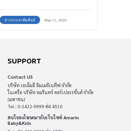
ต้นปีที่ผ่านมา สถานีบริการน้ำมัน พีทีที สเตชั่น
ภายใต้การดำเนินงานของ บริษัท ปตท. น้ำมันและ
ข่าวประชาสัมพันธ์
May 11, 2020
การค้าปลีก จำกัด (มหาชน) หรือ โออาร์ ได้มี
มาตรการด้านสุขอนามัย และปรับรูปแบบการให้
บริการ รวมถึงการดำเนินงานด้านต่างๆ ที่สถานี
บริการน้ำมัน พีทีที สเตชั่น ทั่วประเทศ เพื่อช่วยลด
การแพร่กระจายของเชื้อโรค และอำนวยความ
SUPPORT
สะดวกให้แก่ประชาชน ตลอดจนช่วยเหลือ
เกษตรกรที่ประสบปัญหาเรื่องช่องทางจำหน่าย
Contact US
ผลิตผลทางการเกษตร นายบุญมา พนธนกรกุล รอง
บริษัท เอเอ็มอี อิมเมจิเนทีฟ จำกัด
ในเครือ บริษัท อมรินทร์ คอร์เปอเรชั่นส์ จำกัด
กรรมการผู้จัดการใหญ่ธุรกิจค้าปลีกน้ำมัน โออาร์
(มหาชน)
กล่าวว่า ตลอดช่วงสถานการณ์การแพร่ระบาดของ
Tel : 0-2422-9999 ต่อ 4510
โรคโควิด – 19 ที่ผ่านมา สถานีบริการน้ำมัน พีทีที
สนใจลงโฆษณากับเว็บไซต์ Amarin
สเตชั่น ได้มุ่งมั่นดำเนินธุรกิจควบคู่ไปกับการขับ
Baby&Kids
เคลื่อนด้านความช่วยเหลือ และการอำนวยความ