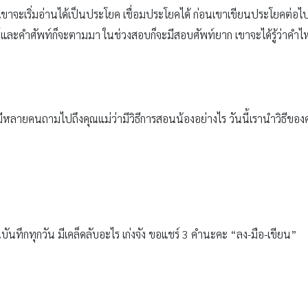
ว เขาจะเริ่มอ่านได้เป็นประโยค เชื่อมประโยคได้ ก่อนเขาเขียนประโยคต่อ
ณ์และคำศัพท์ก็จะตามมา ในช่วงสอบก็จะมีสอบศัพท์ยาก เขาจะได้รู้ว่าคำไห
มีหลายคนถามไปถึงคุณแม่ว่ามีวิธีการสอนน้องอย่างไร วันนี้เรานำวิธีของค
บันทึกทุกวัน มีเคล็ดลับอะไร เก่งจัง ขอแชร์ 3 คำนะคะ “ลง-มือ-เขียน”