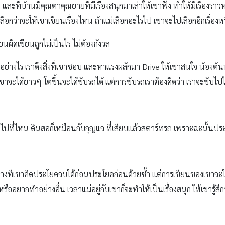
ฝด และที่บ้านมีคุณตาคุณยายที่มีเรื่องสนุกมาเล่าให้เขาฟัง ทำให้มีเรื่อง
กว่าจะให้เขาเขียนเรื่องไหน ถ้าแม่เลือกอะไรไป เขาจะไปเลือกอีกเรื่องห
ียนผิดเขียนถูกไม่เป็นไร ไม่ต้องกังวล
ย่างไร เราดึงสิ่งที่เขาชอบ และหาแรงผลักมา Drive ให้เขาสนใจ น้องต้
 ขาจะได้ยาวๆ โตขึ้นจะได้ขับรถได้ แต่การขับรถเราต้องคิดว่า เราจะขับไ
ับไปที่ไหน ดินสอก็เหมือนกับกุญแจ ที่เสียบแล้วสตาร์ทรถ เพราะฉะนั้นป
 บางทีเขาคิดประโยคจบได้ก่อนประโยคก่อนด้วยซ้ำ แต่การเขียนของเขาจะไม่
รืออยากทำอย่างอื่น เวลาแม่อยู่กับเขาก็จะทำให้เป็นเรื่องสนุก ให้เขารู้ส