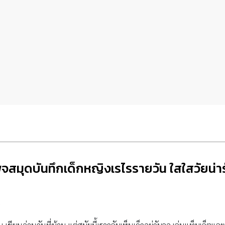
จสมุดบันทึกเด็กหญิงเรไรรายวัน ใสใสวัยน่า
น