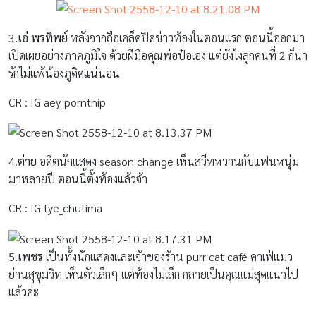
3
.เอ๋ พรทิพย์
หลังจากถือเคล็ดปิดข่าวท้องในตอนแรก ตอนนี้ออกมา
เปิดเผยอย่างภาคภูมิใจ ด้วยฝีมือคุณพ่อป๋อเอง แต่ยังไงลูกคนที่ 2 ก็น่า
รักไม่แพ้น้องภูดิศแน่นอน
CR : IG aey_pornthip
4.
ต่าย
อดีตนักแสดง season change เห็นสวีทหวานกับแฟนหนุ่ม
มาหลายปี ตอนนี้ตั้งท้องแล้วจ้า
CR : IG tye_chutima
5.
เพชร
เป็นทั้งนักแสดงและเจ้าของร้าน purr cat café คาเฟ่แมว
ย่านสุขุมวิท เห็นตัวเล็กๆ แต่ท้องไม่เล็ก กลายเป็นคุณแม่สุดแนวไป
แล้วค่ะ