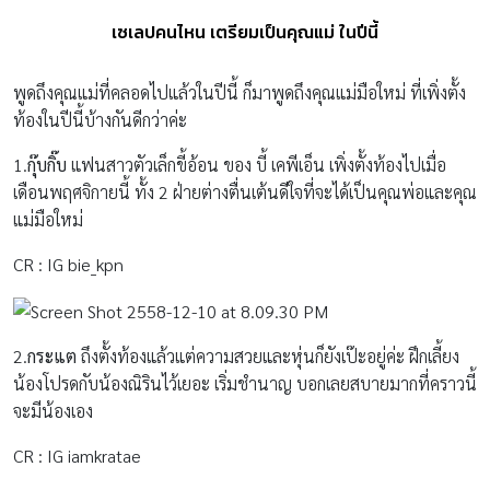
เซเลปคนไหน เตรียมเป็นคุณแม่ ในปีนี้
พูดถึงคุณแม่ที่คลอดไปแล้วในปีนี้ ก็มาพูดถึงคุณแม่มือใหม่ ที่เพิ่งตั้ง
ท้องในปีนี้บ้างกันดีกว่าค่ะ
1.
กุ๊บกิ๊บ
แฟนสาวตัวเล็กขี้อ้อน ของ บี้ เคพีเอ็น เพิ่งตั้งท้องไปเมื่อ
เดือนพฤศจิกายนี้ ทั้ง 2 ฝ่ายต่างตื่นเต้นดีใจที่จะได้เป็นคุณพ่อและคุณ
แม่มือใหม่
CR : IG bie_kpn
2.
กระแต
ถึงตั้งท้องแล้วแต่ความสวยและหุ่นก็ยังเป๊ะอยู่ค่ะ ฝึกเลี้ยง
น้องโปรดกับน้องณิรินไว้เยอะ เริ่มชำนาญ บอกเลยสบายมากที่คราวนี้
จะมีน้องเอง
CR : IG iamkratae