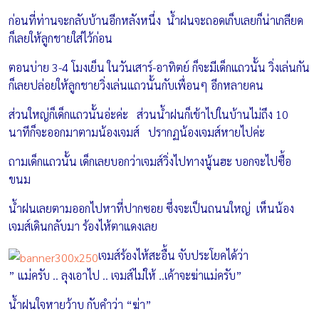
ก่อนที่ท่านจะกลับบ้านอีกหลังหนึ่ง น้ำฝนจะถอดเก็บเลยก็น่าเกลียด
ก็เลยให้ลูกชายใส่ไว้ก่อน
ตอนบ่าย 3-4 โมงเย็น ในวันเสาร์-อาทิตย์ ก็จะมีเด็กแถวนั้น วิ่งเล่นกัน
ก็เลยปล่อยให้ลูกชายวิ่งเล่นแถวนั้นกับเพื่อนๆ อีกหลายคน
ส่วนใหญ่ก็เด็กแถวนั้นอ่ะค่ะ ส่วนน้ำฝนก็เข้าไปในบ้านไม่ถึง 10
นาทีก็จะออกมาตามน้องเจมส์ ปรากฏน้องเจมส์หายไปค่ะ
ถามเด็กแถวนั้น เด็กเลยบอกว่าเจมส์วิ่งไปทางนู้นฮะ บอกจะไปซื้อ
ขนม
น้ำฝนเลยตามออกไปหาที่ปากซอย ซึ่งจะเป็นถนนใหญ่ เห็นน้อง
เจมส์เดินกลับมา ร้องไห้ตาแดงเลย
เจมส์ร้องไห้สะอื้น จับประโยคได้ว่า
” แม่ครับ .. ลุงเอาไป .. เจมส์ไม่ให้ ..เค้าจะฆ่าแม่ครับ”
น้ำฝนใจหายว้าบ กับคำว่า “ฆ่า”