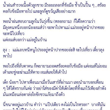
น้ำฝนสำรวจเนื้อตัวลูกชาย มีรอยถลอกที่ข้อมือ ช้ำเป็นปื้น ๆ , สร้อย
คอกับข้อมือหายไป และลูกก็ดูขวัญเสียอย่างมาก
พอน้ำฝนสอบถามลูกในวันรุ่งขึ้น (หลอกถาม) ก็ได้ใจความว่า
มีลุงคนหนึ่งบอกน้องเจมส์ว่า จะพาไปหาแม่ แม่รออยู่หน้าปากซอย
จะหนีไปเที่ยว
แต่เจมส์บอกว่า แม่อยู่ในบ้าน
ลุง : แม่แอบหนีหนูไปรออยู่หน้าปากซอยอ่ะสิ จะไปเที่ยว เดี๋ยวลุง
พาไป
พอไปถึงที่ลับตาคน ก็พยายามถอดสร้อยคอกับข้อมือ แต่เจมส์ไม่ยอม
เค้าเลยขู่จะฆ่าแม่ให้ตาย เจมส์เลยให้เค้าไป
เด็ก น้อยฯ ไปหาเพื่อนมาเมื่อวันเสาร์ที่ผ่านมา เลยนำมาบอกเพื่อน
ๆ ให้ได้ทราบกันค่ะ ว่าอย่าใส่ของมีค่าให้เด็กโดยที่ทิ้งแกไว้เพียงลำพัง
มันเหมือนล่อตาล่อใจชักชวนภัยมาถึงตัว
นี่ขนาดอยู่แถวบ้าน คำว่า “แป๊ปเดียว คงไม่เป็นไรหรอก” บางทีมัน