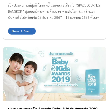
ระดับโลก
เปิดประสบการณ์สุดยิ่งใหญ่ ครั้งแรกของเอเชีย กับ “SPACE JOURNEY
BANGKOK” สุดยอดนิทรรศการด้านอวกาศระดับโลก ร่วมสร้างแรง
บันดาลใจไปพร้อมกัน 16 ธันวาคม 2567 – 16 เมษายน 2568 ที่ไบเท
คบุรี “อินเด็กซ์ ครีเอทีฟ” จับมือ “ภิรัชบุรี กรุ๊ป” เปิดโลกการเรียนรู้
และสร้างแรงบันดาลใจครั้งใหญ่ ให้กับเยาวชนไทยและผู้ที่สนใจด้าน
News & Event
อวกาศ ดึงสุดยอดนิทรรศการด้านอวกาศระดับโลก มาจัดแสดงขึ้นที่
ประเทศไทย!! นับเป็นครั้งแรกของเอเชีย ภายใต้ชื่อ “SPACE
JOURNEY BANGKOK” พบกับ 10 ห้องนิทรรศการเสมือนจริง เกี่ยวกับ
อดีต ปัจจุบัน และอนาคตของการสำรวจอวกาศ ห้องรวบรวมชิ้นส่วน
ยานอวกาศที่ผ่านการใช้จริงและแบบจำลองที่หาชมยากกว่า 600 ชิ้น
จากสหรัฐอเมริกา สหภาพโซเวียต กำหนดจัดขึ้นระหว่างวันที่ 16
ธันวาคม 2567 – 16 เมษายน 2568 ณ Event Space 98 ไบเทคบุรี
(ศูนย์นิทรรศการและการประชุมไบเทค […]
ประกาศผลรางวัล Amarin Baby & Kids Awards 2019