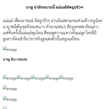
มายู น่ารักขนาดนี้ แม่เมย์อัพรูปรัวๆ
แม่เมย์ เฟื่องอารมณ์ อัพรูปรัวๆ ผ่านอินสตาแกรมส่วนตัว หนูน้อย
มายู สดใสในชุดรับลมหนาว ทำเอาแฟนๆ ที่กรุงเทพตาร้อนผ่าว
แฟชั่นครั้งนี้แม่เมย์คุมโทน สีชมพูหวานแหววทั้งแม่ลูก ใครที่มี
ลูกสาวก็คงเข้าใจว่าการจับลูกแต่งตัวนั้นสนุกแค่ไหน
มายู อิน เจแปน