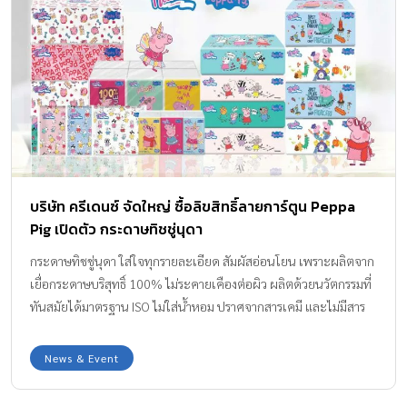
บริษัท ครีเดนซ์ จัดใหญ่ ซื้อลิขสิทธิ์ลายการ์ตูน Peppa
Pig เปิดตัว กระดาษทิชชู่นุดา
กระดาษทิชชู่นุดา ใส่ใจทุกรายละเอียด สัมผัสอ่อนโยน เพราะผลิตจาก
เยื่อกระดาษบริสุทธิ์ 100% ไม่ระคายเคืองต่อผิว ผลิตด้วยนวัตกรรมที่
ทันสมัยได้มาตรฐาน ISO ไม่ใส่น้ำหอม ปราศจากสารเคมี และไม่มีสาร
เรืองแสง ปลอดภัยต่อการใช้งานกับลูกน้อย
News & Event