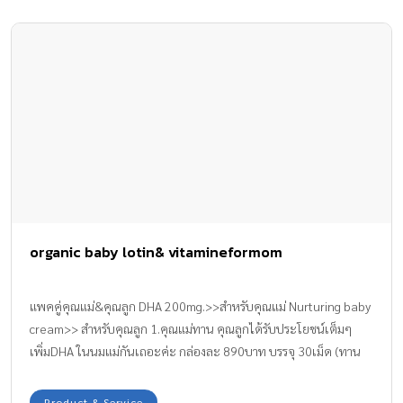
organic baby lotin& vitamineformom
แพคคู่คุณแม่&คุณลูก DHA 200mg.>>สำหรับคุณแม่ Nurturing baby
cream>> สำหรับคุณลูก 1.คุณแม่ทาน คุณลูกได้รับประโยชน์เต็มๆ
เพิ่มDHA ในนมแม่กันเถอะค่ะ กล่องละ 890บาท บรรจุ 30เม็ด (ทาน
ได้ทั้งเดือนเลย) 2. โลชั่นorganic ปลอดภัย ไร้สารเคมี เพื่อสุขภาพผิว
ที่ดี ของลูกน้อย โดยเฉพาะช่วยลดอาการ ผื่น บวมแดง อาทิเช่น ผื่นผ้า
Product & Service