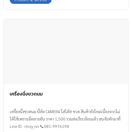
อ้อม ราคาขวดละ 990บาท “ลงทุนเพื่อคนที่คุณรัก เป็นการลงทุนที่คุ้ม
ค่า” รายละเอียดเพิ่มเติม&สั่งซื้อสินค้า Line ID: nan11271
#organicproduct #pureiceland #babylotion #vitaminformom
#nailprotex #beautymommy #beautylady #momtobe
#nanbabyhero #Babyherobymunoi
เครื่องนึ่งขวดนม
เครื่องนึ่งขวดนม นี่ห้อ CAMERA ใส่ได้8 ขวด สินค้ายังใหม่เนื่องจากไม่
ได้ใช้เพราะมีหลายอัน ราคา 1,500 รวมส่งเรียบร้อยแล้ว สนจัยทักมาที่
Line ID : rinzy_rin 📞081-9976194