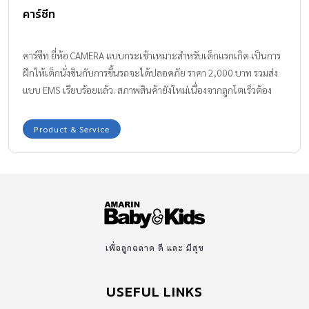
คาร์ซีท
คาร์ซีท ยี่ห้อ CAMERA แบบกระเช้าเหมาะสำหรับเด็กแรกเกิด เป็นการ
ฝึกให้เด็กนั่งชินกับการขึ้นรถจะได้ปลอดภัย ราคา 2,000 บาท รวมส่ง
แบบ EMS เรียบร้อยแล้ว. สภาพสินค้ายังใหม่เนื่องจากลูกโตเร็วต้อง
เปลี่ยนเป็นไซส์ใหญ่กว่าเดิม สนจัยติดต่อคุณ รินรดา line ID rinzy_rin
📞081-9976194
Product & Service
เพื่อลูกฉลาด ดี และ มีสุข
USEFUL LINKS