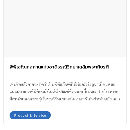
พิพิธภัณฑสถานแห่งชาติธรณีวิทยาเฉลิมพระเกียรติ
เห็นชื่อแล้วอาจจะคิดว่าเป็นพิพิธภัณฑ์ที่ขึงขังจริงจังดูน่าเบื่อ แต่ขอ
แนะนำเลยว่าที่นี่คือหนึ่งในพิพิธภัณฑ์ที่ควรมาเยี่ยมชมอย่างยิ่ง เพราะ
มีการนำเสนอความรู้เรื่องธรณีวิทยาและไดโนเสาร์ได้อย่างทันสมัย สนุก
เพลิดเพลิน สัมผัสได้จริง และใหญ่ที่สุดในภูมิภาคอาเซียน ไฮไลต์เด็ด
ของที่นี่คือการจัดแสดงกลุ่มไดโนเสาร์ที่ค้นพบในประเทศไทยพร้อม
Product & Service
แสงสีเสียง ใครอยากเห็นไดโนเสาร์ขยับได้เหมือนมีชีวิตต้องมา
พิพิธภัณฑ์ที่นี่ยังมีลูกเล่นน่ารักๆ ด้วยคือ มีรอยเท้าไดโนเสาร์เล็กๆ ให้ผู้