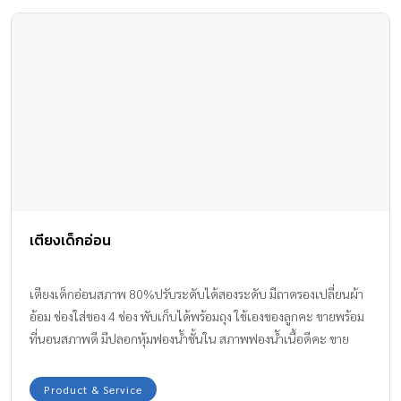
เข้าชมเดินตาม จะได้ไม่หลงและเก็บความรู้ได้ครบทุกจุด อีกทั้งยังมีให้
โหลดแอพลิเคชั่นชื่อว่า The Xvolution เมื่อเปิดแอพนี้ตามจุดที่บอก ก็
จะมีไดโนเสาร์ 3 มิติจำลองปรากฏออกมาให้ถ่ายรูปคู่ได้ด้วย สนุกและ
ได้ความรู้ไปเต็มๆ แบบนี้ พลาดไม่ได้จริงๆ ราคาค่าเข้า : ผู้ใหญ่ 30 บาท
เด็ก 10 บาท เปิด-ปิด : อังคาร – อาทิตย์ 30 – 16.30 น. (ปิดวันจันทร์
และวันหยุดนักขัตฤกษ์ ยกเว้นวันหยุดนักขัตฤกษ์ที่ตรงกับเสาร์-
อาทิตย์) ที่ตั้ง : ถนนเลียบคลองห้า ตำบลคลองห้า อำเภอคลองหลวง
จังหวัดปทุมธานี
เตียงเด็กอ่อน
เตียงเด็กอ่อนสภาพ 80%ปรับระดับได้สองระดับ มีถาดรองเปลี่ยนผ้า
อ้อม ช่องใส่ของ 4 ช่อง พับเก็บได้พร้อมถุง ใช้เองของลูกคะ ขายพร้อม
ที่นอนสภาพดี มีปลอกหุ้มฟองน้ำชั้นใน สภาพฟองน้ำเนื้อดีคะ ขาย
2900 ไม่รวมค่าส่งนะคะ ติดต่อได้ที่ line nypnm ขอบคุณค่ะ
Product & Service