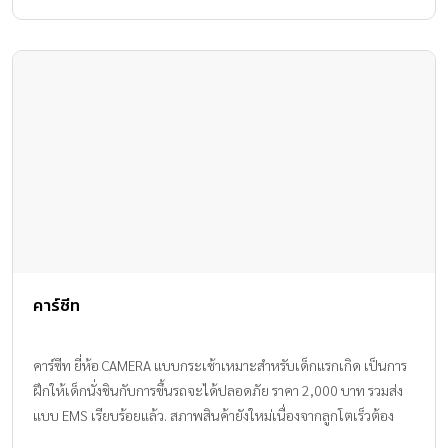
คาร์ซีท
คาร์ซีท ยี่ห้อ CAMERA แบบกระเช้าเหมาะสำหรับเด็กแรกเกิด เป็นการ
ฝึกให้เด็กนั่งชินกับการขึ้นรถจะได้ปลอดภัย ราคา 2,000 บาท รวมส่ง
แบบ EMS เรียบร้อยแล้ว. สภาพสินค้ายังใหม่เนื่องจากลูกโตเร็วต้อง
เปลี่ยนเป็นไซส์ใหญ่กว่าเดิม สนจัยติดต่อคุณ รินรดา line ID rinzy_rin