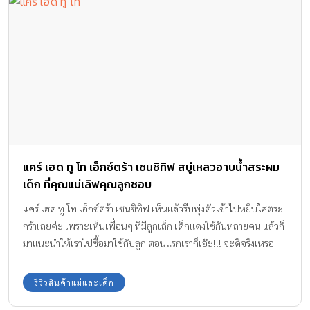
แคร์ เฮด ทู โท เอ็กซ์ตร้า เซนซิทิฟ สบู่เหลวอาบน้ำสระผม
เด็ก ที่คุณแม่เลิฟคุณลูกชอบ
แคร์ เฮด ทู โท เอ็กซ์ตร้า เซนซิทิฟ เห็นแล้วรีบพุ่งตัวเข้าไปหยิบใส่ตระ
กร้าเลยค่ะ เพราะเห็นเพื่อนๆ ที่มีลูกเล็ก เด็กแดงใช้กันหลายคน แล้วก็
มาแนะนำให้เราไปซื้อมาใช้กับลูก ตอนแรกเราก็เอ๊ะ!!! จะดีจริงเหรอ
จนได้มาให้ลูกใช้ทั้งสระผม อาบน้ำ คุณคะขอบอกเลยว่าเรานี่เป็นแม่ที่
เลือกของใช้ลูกยากมาก แต่ของแคร์สบู่เหลวนี่เทใจให้เลิฟมาก เดี๋ยวเรา
รีวิวสินค้าแม่และเด็ก
จะมารีวิวให้เห็นกันค่ะว่าทำไมต้องเป็น Care Head to Toe