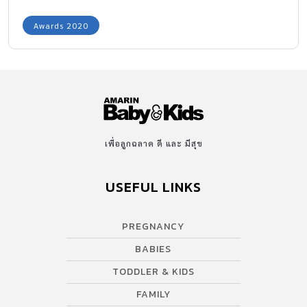
Awards 2020 Mommy’s Choice สาขา Best Baby Wash เพราะการ
อาบน้ำลูกน้อยเป็นหนึ่งกิจกรรมสำคัญของทุกวัน สบู่เหลวจึงต้องเลือก
Awards 2020
อย่างดี เพราะสัมผัสกับผิวลูกน้อยโดยตรง นอกจากจะช่วยทำความ
สะอาด ขจัดสิ่งสกปรากได้ดีแล้ว ต้องช่วยดูแลผิวบอบบางของลูกให้
สุขภาพดี ไม่เกิดอาการแพ้ หรือระคายเคืองต่อส่วนอ่อนโยนต่างๆด้วย
มาดูกันค่ะ สบู่เหลวยี่ห้อไหนดีที่ว่าคุณแม่ยุคใหม่ถูกใจมากที่สุด มาฟัง
คำตอบกันเลยค่ะ สบู่เหลวเด็กยี่ห้อไหนดี แม่ทั่วประเทศยกให้เป็น
แบรนด์ในดวงใจ Amarin Baby & Kids “เครือข่ายแม่ลูกใหญ่ที่สุด”
ผู้นำด้านคอนเทนต์คุณภาพ เข้าใจครอบครัวไทย และตอบสนองความ
เพื่อลูกฉลาด ดี และ มีสุข
ต้องการของคุณพ่อคุณแม่ยุคใหม่ ไทย ทั้งรูปแบบ Online ผ่านเว็บไซต์
www.amarinbabyandkds.com และเฟซบุ๊กแฟนเพจที่มีเนื้อหาตรงใจ
USEFUL LINKS
ทันสถานการณ์ โดยมียอดผู้ติดตามมากกว่า 1,000,000 Followers
และ รูปแบบ On […]
PREGNANCY
BABIES
TODDLER & KIDS
FAMILY