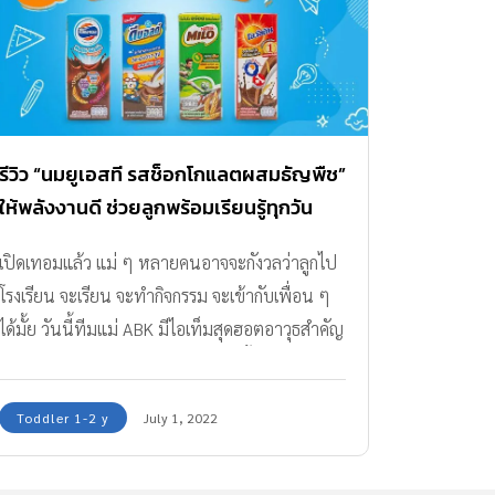
รีวิว “นมยูเอสที รสช็อกโกแลตผสมธัญพืช”
ให้พลังงานดี ช่วยลูกพร้อมเรียนรู้ทุกวัน
เปิดเทอมแล้ว แม่ ๆ หลายคนอาจจะกังวลว่าลูกไป
โรงเรียน จะเรียน จะทำกิจกรรม จะเข้ากับเพื่อน ๆ
ได้มั้ย วันนี้ทีมแม่ ABK มีไอเท็มสุดฮอตอาวุธสำคัญ
เพื่อเสริมให้ลูกวัยเรียนตั้งแต่อนุบาลขึ้นไป ดื่มอร่อย
ได้ทุกเช้า แถมยังได้รับสารอาหารที่ช่วยให้มี
Toddler 1-2 y
July 1, 2022
พัฒนาการทางสมองพร้อมที่จะเรียนรู้ และมีพลัง
สนุกกับกิจกรรมตลอดทั้งวัน นั่นก็คือ