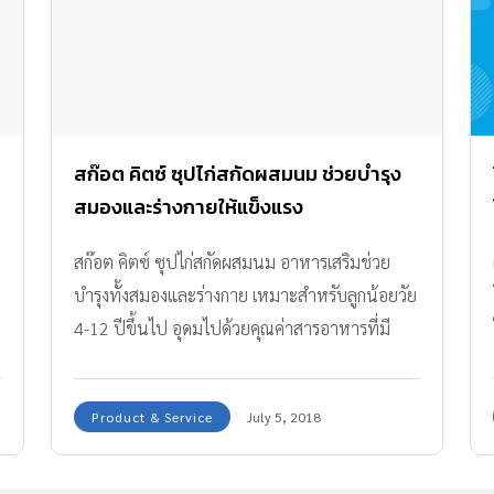
สก๊อต คิตซ์ ซุปไก่สกัดผสมนม ช่วยบำรุง
สมองและร่างกายให้แข็งแรง
สก๊อต คิตซ์ ซุปไก่สกัดผสมนม อาหารเสริมช่วย
บำรุงทั้งสมองและร่างกาย เหมาะสำหรับลูกน้อยวัย
4-12 ปีขึ้นไป อุดมไปด้วยคุณค่าสารอาหารที่มี
ประโยชน์จากทั้งซุปไก่สกัดและนม ช่วยบำรุงสมอง
และร่างกายของเด็กๆ ให้แข็งแรง คุณพ่อคุณแม่ที่
Product & Service
July 5, 2018
กำลังมองหาเครื่องดื่มบำรุงสมองและร่างกายให้กับ
ลูกๆ อยู่ เราจะพาไปเปิดประโยชน์ดีๆ จาก “สก๊อต
คิตซ์ ซุปไก่สกัดผสมนม” กันค่ะ