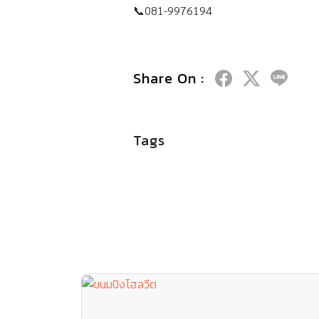
📞081-9976194
Share On :
Tags