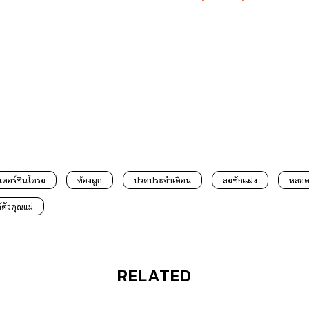
เตอร์ซินโดรม
ท้องผูก
ปวดประจำเดือน
ลมชักแฝง
หลอด
้ตัวคุณแม่
RELATED