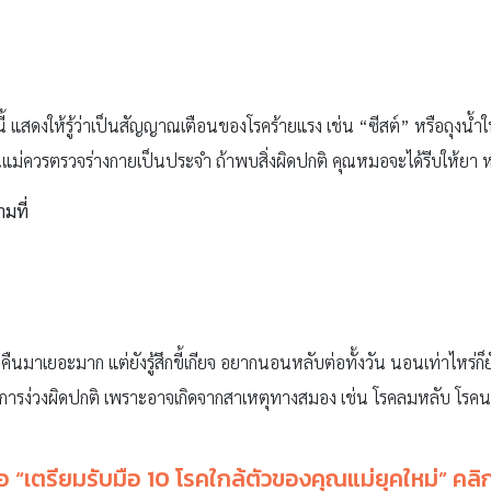
้ แสดงให้รู้ว่าเป็นสัญญาณเตือนของโรคร้ายแรง เช่น “ซีสต์” หรือถุงน้ำใน
ณแม่ควรตรวจร่างกายเป็นประจำ ถ้าพบสิ่งผิดปกติ คุณหมอจะได้รีบให้ยา หร
ามที่
มาเยอะมาก แต่ยังรู้สึกขี้เกียจ อยากนอนหลับต่อทั้งวัน นอนเท่าไหร่ก็ยั
าการง่วงผิดปกติ เพราะอาจเกิดจากสาเหตุทางสมอง เช่น โรคลมหลับ โร
อ “
เตรียมรับมือ 10 โรคใกล้ตัวของคุณแม่ยุคใหม่
” คลิ