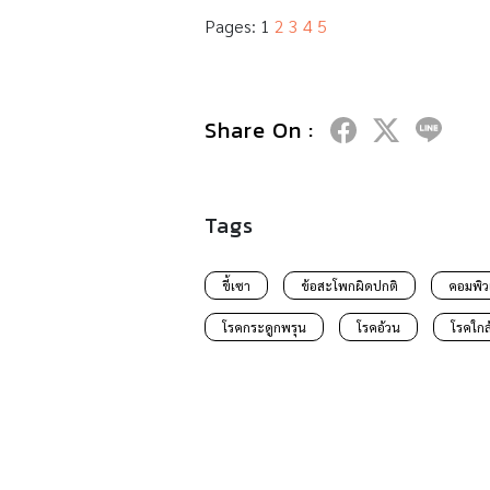
Pages:
1
2
3
4
5
Share On :
Tags
ขี้เซา
ข้อสะโพกผิดปกติ
คอมพิว
โรคกระดูกพรุน
โรคอ้วน
โรคใกล