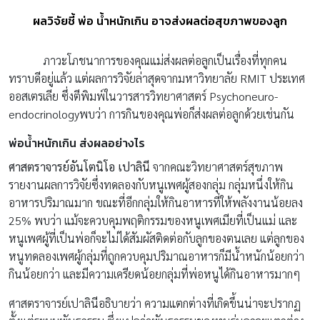
ผลวิจัยชี้ พ่อ น้ำหนักเกิน อาจส่งผลต่อสุขภาพของลูก
ภาวะโภชนาการของคุณแม่ส่งผลต่อลูกเป็นเรื่องที่ทุกคน
ทราบดีอยู่แล้ว แต่ผลการวิจัยล่าสุดจากมหาวิทยาลัย RMIT ประเทศ
ออสเตรเลีย ซึ่งตีพิมพ์ในวารสารวิทยาศาสตร์ Psycho­neuro­
endocrinologyพบว่า การกินของคุณพ่อก็ส่งผลต่อลูกด้วยเช่นกัน
พ่อน้ำหนักเกิน ส่งผลอย่างไร
ศาสตราจารย์อันโตนิโอ เปาลินี
จากคณะวิทยาศาสตร์สุขภาพ
รายงานผลการวิจัยซึ่งทดลองกับหนูเพศผู้สองกลุ่ม กลุ่มหนึ่งให้กิน
อาหารปริมาณมาก ขณะที่อีกกลุ่มให้กินอาหารที่ให้พลังงานน้อยลง
25% พบว่า แม้จะควบคุมพฤติกรรมของหนูเพศเมียที่เป็นแม่ และ
หนูเพศผู้ที่เป็นพ่อก็จะไม่ได้สัมผัสติดต่อกับลูกของตนเลย แต่ลูกของ
หนูทดลองเพศผู้กลุ่มที่ถูกควบคุมปริมาณอาหารก็มีน้ำหนักน้อยกว่า
กินน้อยกว่า และมีความเครียดน้อยกลุ่มที่พ่อหนูได้กินอาหารมากๆ
ศาสตราจารย์เปาลินีอธิบายว่า ความแตกต่างที่เกิดขึ้นน่าจะปรากฏ