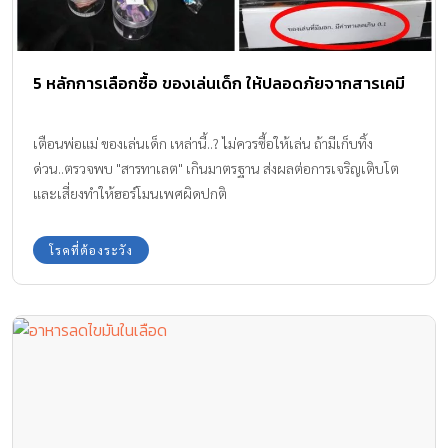
5 หลักการเลือกซื้อ ของเล่นเด็ก ให้ปลอดภัยจากสารเคมี
เตือนพ่อแม่ ของเล่นเด็ก เหล่านี้..? ไม่ควรซื้อให้เล่น ถ้ามีเก็บทิ้ง
ด่วน..ตรวจพบ "สารทาเลต" เกินมาตรฐาน ส่งผลต่อการเจริญเติบโต
และเสี่ยงทำให้ฮอร์โมนเพศผิดปกติ
โรคที่ต้องระวัง