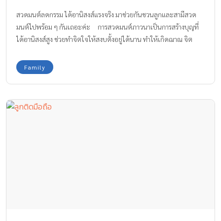
สวดมนต์ลดกรรม ได้อานิสงส์แรงจริง มาช่วยกันชวนลูกและสามีสวด
มนต์ไปพร้อม ๆ กันเถอะค่ะ การสวดมนต์ภาวนาเป็นการสร้างบุญที่
ได้อานิสงส์สูง ช่วยทำจิตใจให้สงบตั้งอยู่ได้นาน ทำให้เกิดฌาณ จิต
วิญญาณรวมทั้งสิ่งที่มองไม่เห็นจะได้มาร่วมอนุโมทนาบุญ อีกทั้งยัง
เป็นการแผ่เมตตาจิตไปยังบุคคลอื่นได้อีกด้วย หลาย ๆ ท่านอาจจะ
Family
กำลังคิดว่า ทั้ง ๆ ที่ทำบุญทำทานก็มาก เหล้าก็ไม่กิน บุหรี่ก็ไม่สูบ ไม่เคย
ผิดลูกผิดเมียคนอื่น แต่ทำไมหนอ ชีวิตถึงไม่ดีขึ้นเสียที มีเงินก็ต้องหมด
เก็บไม่ค่อยอยู่ พบกับเรื่องราวอันเกี่ยวกับอานิสงส์ของการสวดมนต์ ที่
จะมาช่วยสร้างเสริมบุญของเราให้ดียิ่งขึ้นกันเถอะค่ะ อ่านต่อเรื่องเล่า
ได้ที่หน้าถัดไป >>