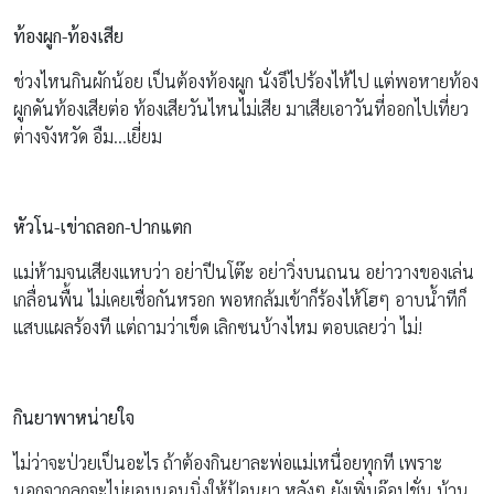
ท้องผูก-ท้องเสีย
ช่วงไหนกินผักน้อย เป็นต้องท้องผูก นั่งอึไปร้องไห้ไป แต่พอหายท้อง
ผูกดันท้องเสียต่อ ท้องเสียวันไหนไม่เสีย มาเสียเอาวันที่ออกไปเที่ยว
ต่างจังหวัด อืม…เยี่ยม
หัวโน-เข่าถลอก-ปากแตก
แม่ห้ามจนเสียงแหบว่า อย่าปีนโต๊ะ อย่าวิ่งบนถนน อย่าวางของเล่น
เกลื่อนพื้น ไม่เคยเชื่อกันหรอก พอหกล้มเข้าก็ร้องไห้โฮๆ อาบน้ำทีก็
แสบแผลร้องที แต่ถามว่าเข็ด เลิกซนบ้างไหม ตอบเลยว่า ไม่!
กินยาพาหน่ายใจ
ไม่ว่าจะป่วยเป็นอะไร ถ้าต้องกินยาละพ่อแม่เหนื่อยทุกที เพราะ
นอกจากลูกจะไม่ยอมนอนนิ่งให้ป้อนยา หลังๆ ยังเพิ่มอ๊อปชั่น บ้วน