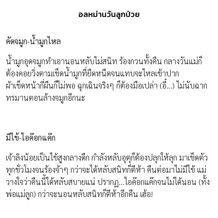
อลหม่านวันลูกป่วย
คัดจมูก-น้ำมูกไหล
น้ำมูกอุดจมูกทำเอานอนหลับไม่สนิท ร้องกวนทั้งคืน กลางวันแม่ก็
ต้องคอยวิ่งตามเช็ดน้ำมูกที่ยืดหนืดจนแทบจะไหลเข้าปาก
ผ้าเช็ดหน้ากี่ผืนก็ไม่พอ ฉุกเฉินจริงๆ ก็ต้องมือเปล่า (อี๋…) ไม่นับฉาก
ทรมานตอนล้างจมูกอีกนะ
มีไข้-ไอค๊อกแค๊ก
เจ้าลิงน้อยเป็นไข้สูงกลางดึก กำลังหลับอุตุก็ต้องปลุกให้ลุก มาเช็ดตัว
ทุกชั่วโมงจนร้องจ้าๆ กว่าจะได้หลับสนิทก็ตีห้า คืนต่อมาไม่มีไข้ แม่
วางใจว่าคืนนี้ได้หลับสบายแน่ ปรากฏ…ไอค๊อกแค๊กจนไม่ได้นอน (ทั้ง
พ่อแม่ลูก) กว่าจะนอนหลับสนิทก็ตีห้าอีกคืน เฮ้อ!