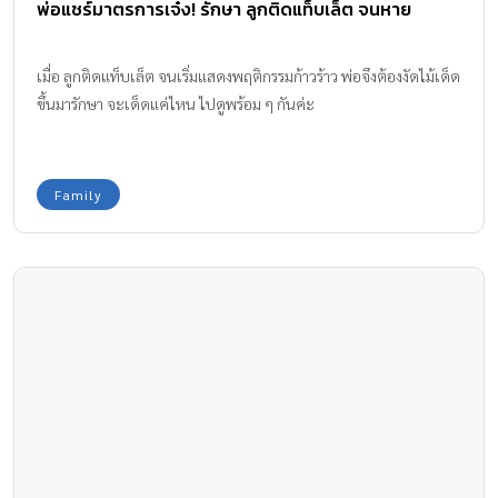
พ่อแชร์มาตรการเจ๋ง! รักษา ลูกติดแท็บเล็ต จนหาย
เมื่อ ลูกติดแท็บเล็ต จนเริ่มแสดงพฤติกรรมก้าวร้าว พ่อจึงต้องงัดไม้เด็ด
ขึ้นมารักษา จะเด็ดแค่ไหน ไปดูพร้อม ๆ กันค่ะ
Family