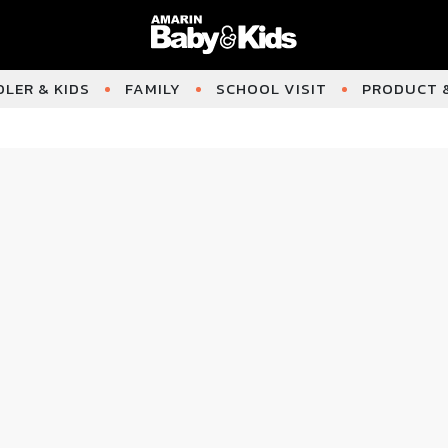
LER & KIDS
FAMILY
SCHOOL VISIT
PRODUCT &