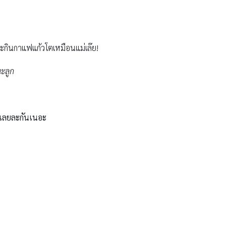
ก็จะกินกาแฟแก้วโตเหมือนแม่เล๊ย!
นะลูก
ไปเลยละกันเนอะ