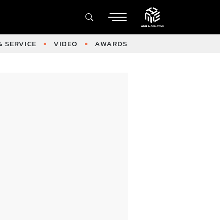
 SERVICE
VIDEO
AWARDS