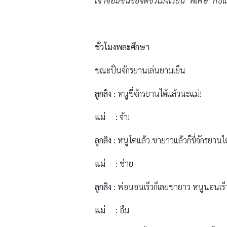
เจ้าจอมซนขอจัดชั่วโมงเรียน ‘
พิเศษ’
กับแ
ชั่วโมงพละศึกษา
ขณะปั่นจักรยานเล่นยามเย็น
ลูกลิง :
หนูขี่จักรยานได้แล้วนะแม่!
แม่ :
จ้า!
ลูกลิง :
หนูโตแล้ว ขายาวแล้วก็ขี่จักรยาน
แม่ :
ช่าย
ลูกลิง :
พ่อนอนเร็วก็เลยขายาว หนูนอนเร็ว
แม่ :
อืม