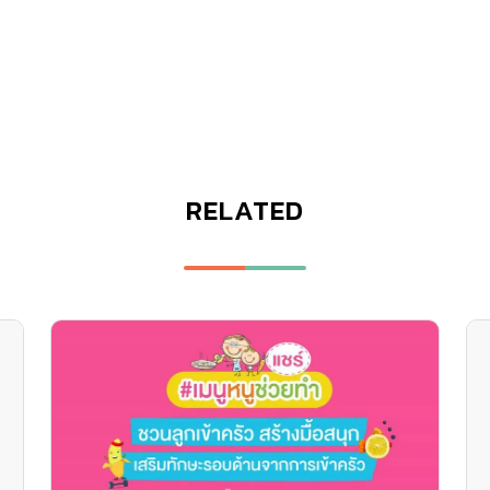
RELATED